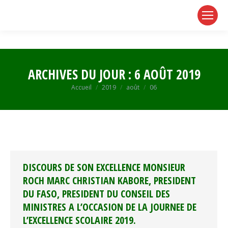
page
page
page
opens
opens
opens
in
in
in
new
new
new
window
window
window
ARCHIVES DU JOUR :
6 AOÛT 2019
Vous êtes ici :
Accueil
2019
août
06
DISCOURS DE SON EXCELLENCE MONSIEUR
ROCH MARC CHRISTIAN KABORE, PRESIDENT
DU FASO, PRESIDENT DU CONSEIL DES
MINISTRES A L’OCCASION DE LA JOURNEE DE
L’EXCELLENCE SCOLAIRE 2019.