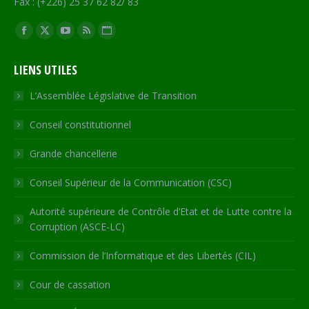
Fax : (+226) 25 37 62 82/ 83
Trouvez nous sur :
Facebook
X
YouTube
RSS
Site
page
page
page
page
Web
LIENS UTILES
opens
opens
opens
opens
page
in
in
in
in
opens
L’Assemblée Législative de Transition
new
new
new
new
in
Conseil constitutionnel
window
window
window
window
new
window
Grande chancellerie
Conseil Supérieur de la Communication (CSC)
Autorité supérieure de Contrôle d’Etat et de Lutte contre la
Corruption (ASCE-LC)
Commission de l’Informatique et des Libertés (CIL)
Cour de cassation