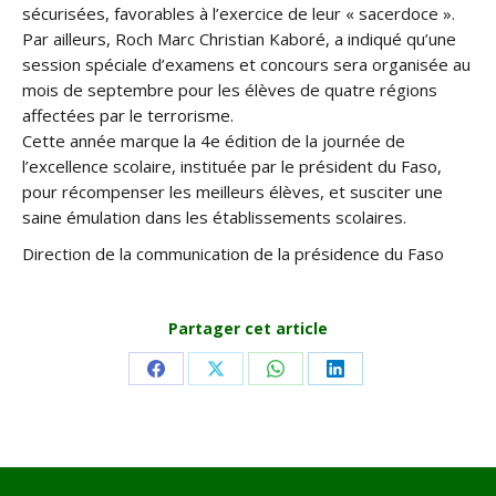
sécurisées, favorables à l’exercice de leur « sacerdoce ».
Par ailleurs, Roch Marc Christian Kaboré, a indiqué qu’une
session spéciale d’examens et concours sera organisée au
mois de septembre pour les élèves de quatre régions
affectées par le terrorisme.
Cette année marque la 4e édition de la journée de
l’excellence scolaire, instituée par le président du Faso,
pour récompenser les meilleurs élèves, et susciter une
saine émulation dans les établissements scolaires.
Direction de la communication de la présidence du Faso
Partager cet article
Share
Share
Share
Share
on
on
on
on
Facebook
X
WhatsApp
LinkedIn