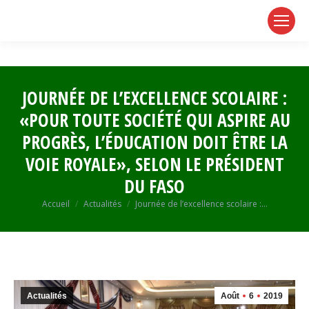
page
page
page
opens
opens
opens
in
in
in
new
new
new
window
window
window
JOURNÉE DE L’EXCELLENCE SCOLAIRE :
«POUR TOUTE SOCIÉTÉ QUI ASPIRE AU
PROGRÈS, L’ÉDUCATION DOIT ÊTRE LA
VOIE ROYALE», SELON LE PRÉSIDENT
DU FASO
Vous êtes ici :
Accueil
Actualités
Journée de l’excellence scolaire :…
Actualités
Août
6
2019