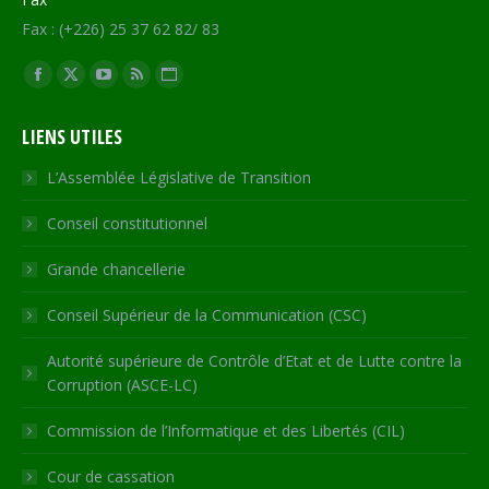
Fax : (+226) 25 37 62 82/ 83
Trouvez nous sur :
Facebook
X
YouTube
RSS
Site
page
page
page
page
Web
LIENS UTILES
opens
opens
opens
opens
page
in
in
in
in
opens
L’Assemblée Législative de Transition
new
new
new
new
in
Conseil constitutionnel
window
window
window
window
new
window
Grande chancellerie
Conseil Supérieur de la Communication (CSC)
Autorité supérieure de Contrôle d’Etat et de Lutte contre la
Corruption (ASCE-LC)
Commission de l’Informatique et des Libertés (CIL)
Cour de cassation