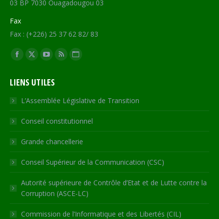
03 BP 7030 Ouagadougou 03
Fax
Fax : (+226) 25 37 62 82/ 83
Trouvez nous sur :
Facebook
X
YouTube
RSS
Site
page
page
page
page
Web
LIENS UTILES
opens
opens
opens
opens
page
in
in
in
in
opens
L’Assemblée Législative de Transition
new
new
new
new
in
Conseil constitutionnel
window
window
window
window
new
window
Grande chancellerie
Conseil Supérieur de la Communication (CSC)
Autorité supérieure de Contrôle d’Etat et de Lutte contre la
Corruption (ASCE-LC)
Commission de l’Informatique et des Libertés (CIL)