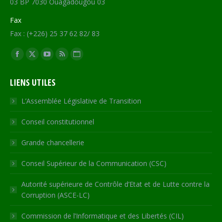
03 BP 7030 Ouagadougou 03
Fax
Fax : (+226) 25 37 62 82/ 83
Trouvez nous sur :
Facebook
X
YouTube
RSS
Site
page
page
page
page
Web
LIENS UTILES
opens
opens
opens
opens
page
in
in
in
in
opens
L’Assemblée Législative de Transition
new
new
new
new
in
Conseil constitutionnel
window
window
window
window
new
window
Grande chancellerie
Conseil Supérieur de la Communication (CSC)
Autorité supérieure de Contrôle d’Etat et de Lutte contre la
Corruption (ASCE-LC)
Commission de l’Informatique et des Libertés (CIL)