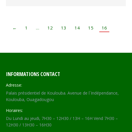
←
1
…
12
13
14
15
16
INFORMATIONS CONTACT
Adresse:
Palais présidentiel de Koulouba. Avenue de l´Indépendance,
Koulouba, Ouagadougou
Horaires:
Du Lundi au jeudi, 7H30 – 12H30 / 13H – 16H Vend 7H30 –
12H30 / 13H30 – 16H30