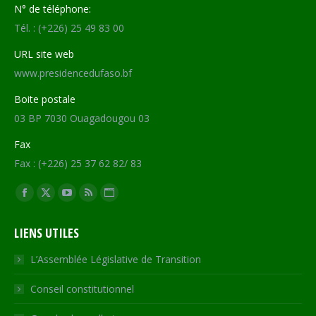
N° de téléphone:
Tél. : (+226) 25 49 83 00
URL site web
www.presidencedufaso.bf
Boite postale
03 BP 7030 Ouagadougou 03
Fax
Fax : (+226) 25 37 62 82/ 83
Trouvez nous sur :
Facebook
X
YouTube
RSS
Site
page
page
page
page
Web
LIENS UTILES
opens
opens
opens
opens
page
in
in
in
in
opens
L’Assemblée Législative de Transition
new
new
new
new
in
Conseil constitutionnel
window
window
window
window
new
window