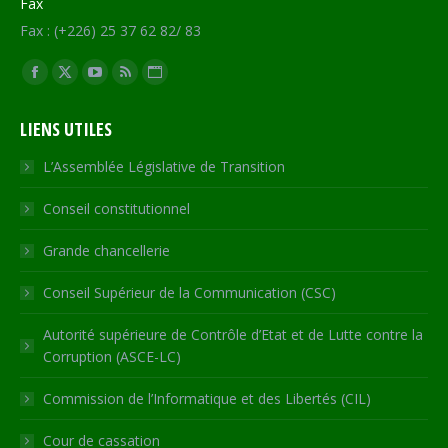
Fax
Fax : (+226) 25 37 62 82/ 83
Trouvez nous sur :
Facebook
X
YouTube
RSS
Site
page
page
page
page
Web
LIENS UTILES
opens
opens
opens
opens
page
in
in
in
in
opens
L’Assemblée Législative de Transition
new
new
new
new
in
Conseil constitutionnel
window
window
window
window
new
window
Grande chancellerie
Conseil Supérieur de la Communication (CSC)
Autorité supérieure de Contrôle d’Etat et de Lutte contre la
Corruption (ASCE-LC)
Commission de l’Informatique et des Libertés (CIL)
Cour de cassation