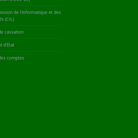
ssion de l’Informatique et des
és (CIL)
de cassation
l d’État
des comptes