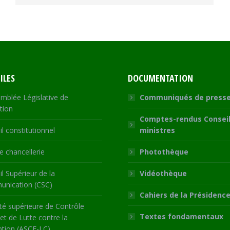
ILES
DOCUMENTATION
mblée Législative de
Communiqués de press
tion
Comptes-rendus Conseil
l constitutionnel
ministres
 chancellerie
Photothèque
l Supérieur de la
Vidéothèque
nication (CSC)
Cahiers de la Présidenc
té supérieure de Contrôle
Textes fondamentaux
 et de Lutte contre la
ption (ASCE-LC)