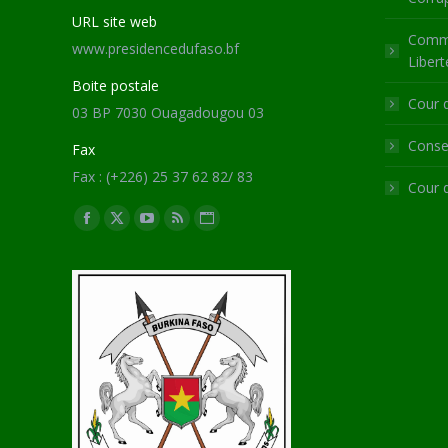
URL site web
Commi
www.presidencedufaso.bf
Libert
Boite postale
Cour 
03 BP 7030 Ouagadougou 03
Consei
Fax
Fax : (+226) 25 37 62 82/ 83
Cour 
Trouvez nous sur :
Facebook
X
YouTube
RSS
Site
page
page
page
page
Web
opens
opens
opens
opens
page
in
in
in
in
opens
new
new
new
new
in
window
window
window
window
new
window