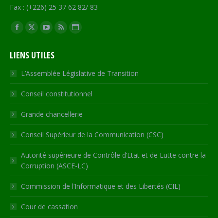
Fax : (+226) 25 37 62 82/ 83
Trouvez nous sur :
Facebook
X
YouTube
RSS
Site
page
page
page
page
Web
LIENS UTILES
opens
opens
opens
opens
page
in
in
in
in
opens
L’Assemblée Législative de Transition
new
new
new
new
in
Conseil constitutionnel
window
window
window
window
new
window
Grande chancellerie
Conseil Supérieur de la Communication (CSC)
Autorité supérieure de Contrôle d’Etat et de Lutte contre la
Corruption (ASCE-LC)
Commission de l’Informatique et des Libertés (CIL)
Cour de cassation