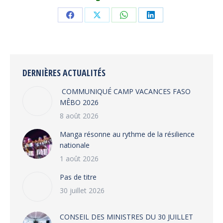
Share
Share
Share
Share
on
on
on
on
Facebook
X
WhatsApp
LinkedIn
DERNIÈRES ACTUALITÉS
COMMUNIQUÉ CAMP VACANCES FASO
MÊBO 2026
8 août 2026
Manga résonne au rythme de la résilience
nationale
1 août 2026
Pas de titre
30 juillet 2026
CONSEIL DES MINISTRES DU 30 JUILLET