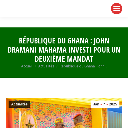
page
page
page
opens
opens
opens
in
in
in
new
new
new
window
window
window
RÉPUBLIQUE DU GHANA : JOHN
DRAMANI MAHAMA INVESTI POUR UN
DEUXIÈME MANDAT
Vous êtes ici :
Accueil
Actualités
République du Ghana : John…
Actualités
Jan
7
2025