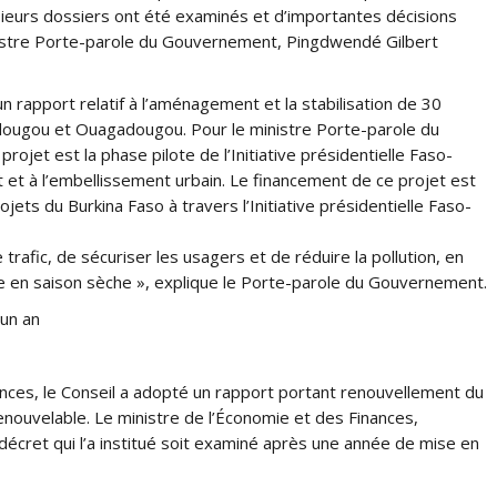
usieurs dossiers ont été examinés et d’importantes décisions
inistre Porte-parole du Gouvernement, Pingdwendé Gilbert
un rapport relatif à l’aménagement et la stabilisation de 30
dougou et Ouagadougou. Pour le ministre Porte-parole du
t est la phase pilote de l’Initiative présidentielle Faso-
t à l’embellissement urbain. Le financement de ce projet est
ets du Burkina Faso à travers l’Initiative présidentielle Faso-
e trafic, de sécuriser les usagers et de réduire la pollution, en
ère en saison sèche », explique le Porte-parole du Gouvernement.
un an
nces, le Conseil a adopté un rapport portant renouvellement du
enouvelable. Le ministre de l’Économie et des Finances,
décret qui l’a institué soit examiné après une année de mise en