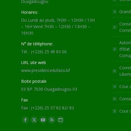
Ouagadougou
Grande
Horaires:
Du Lundi au jeudi, 7H30 – 12H30 / 13H
Consei
– 16H Vend 7H30 – 12H30 / 13H30 –
Commu
16H30
Autori
N° de téléphone:
d’Etat
Tél. : (+226) 25 49 83 00
Corru
URL site web
Commi
www.presidencedufaso.bf
Libert
Boite postale
Cour 
03 BP 7030 Ouagadougou 03
Consei
Fax
Fax : (+226) 25 37 62 82/ 83
Cour 
Trouvez nous sur :
Facebook
X
YouTube
RSS
Site
page
page
page
page
Web