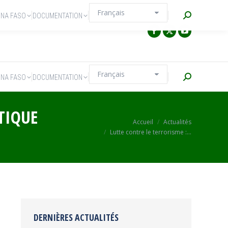
Recherche
INA FASO
DOCUMENTATION
Recherche
INA FASO
DOCUMENTATION
TIQUE
Vous êtes ici :
Accueil
Actualités
Lutte contre le terrorisme :…
DERNIÈRES ACTUALITÉS