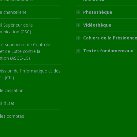
 chancellerie
Photothèque
l Supérieur de la
Vidéothèque
nication (CSC)
Cahiers de la Présidenc
té supérieure de Contrôle
Textes fondamentaux
 et de Lutte contre la
ption (ASCE-LC)
ssion de l’Informatique et des
és (CIL)
de cassation
l d’État
des comptes