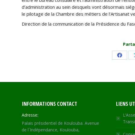
d’administration au sein desquels vont désormais siég
le pilotage de la Chambre des métiers de l’Artisanat 
Direction de la communication de la Présidence du Fas
Parta
Share
on
Faceb
INFORMATIONS CONTACT
LIENS UT
Adresse:
L’Asse
Transi
Palais présidentiel de Koulouba. Avenue
de l´Indépendance, Koulouba,
Consei