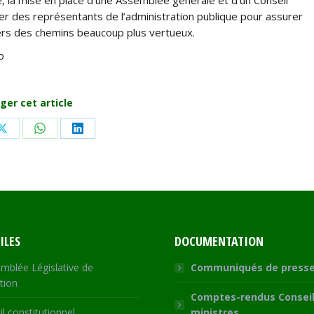
er des représentants de l’administration publique pour assurer
vers des chemins beaucoup plus vertueux.
o
ger cet article
Share
Share
Share
on
on
on
ook
X
WhatsApp
LinkedIn
ILES
DOCUMENTATION
mblée Législative de
Communiqués de press
tion
Comptes-rendus Conseil
l constitutionnel
ministres