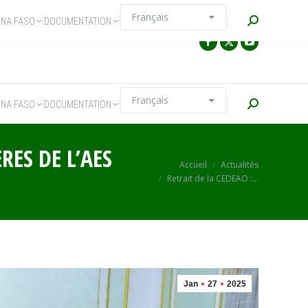
Recherche
INA FASO
DOCUMENTATION
Recherche
INA FASO
DOCUMENTATION
RES DE L’AES
Vous êtes ici :
Accueil
Actualités
Retrait de la CEDEAO :…
Jan
27
2025