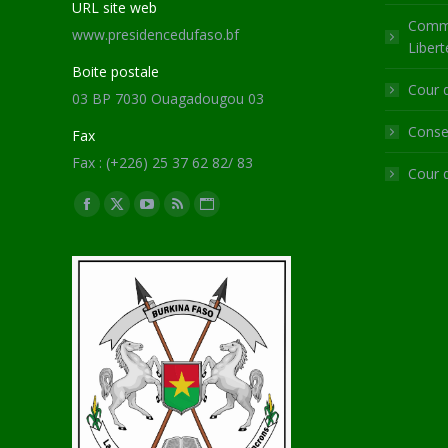
URL site web
Commi
www.presidencedufaso.bf
Libert
Boite postale
Cour 
03 BP 7030 Ouagadougou 03
Consei
Fax
Fax : (+226) 25 37 62 82/ 83
Cour 
Trouvez nous sur :
Facebook
X
YouTube
RSS
Site
page
page
page
page
Web
opens
opens
opens
opens
page
in
in
in
in
opens
new
new
new
new
in
window
window
window
window
new
window