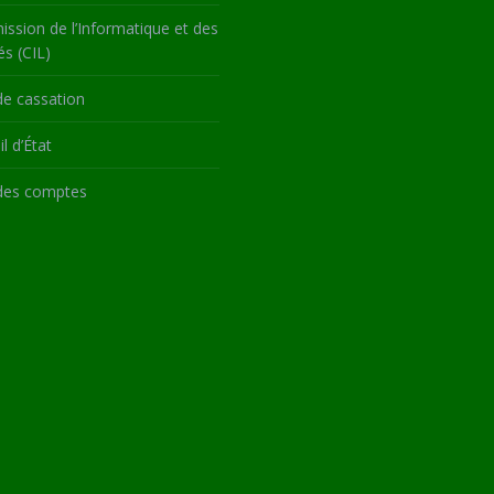
ssion de l’Informatique et des
és (CIL)
de cassation
l d’État
des comptes