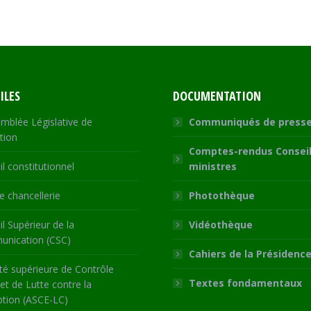
on
on
on
on
Facebook
X
WhatsApp
LinkedIn
ILES
DOCUMENTATION
mblée Législative de
Communiqués de press
tion
Comptes-rendus Conseil
l constitutionnel
ministres
 chancellerie
Photothèque
l Supérieur de la
Vidéothèque
nication (CSC)
Cahiers de la Présidenc
té supérieure de Contrôle
Textes fondamentaux
 et de Lutte contre la
ption (ASCE-LC)