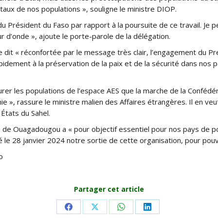
taux de nos populations », souligne le ministre DIOP.
s du Président du Faso par rapport à la poursuite de ce travail. J
r d’onde », ajoute le porte-parole de la délégation.
 dit « réconfortée par le message très clair, l’engagement du Pr
apidement à la préservation de la paix et de la sécurité dans nos p
rer les populations de l’espace AES que la marche de la Confédér
e », rassure le ministre malien des Affaires étrangères. Il en veu
États du Sahel.
e de Ouagadougou a « pour objectif essentiel pour nos pays de po
le 28 janvier 2024 notre sortie de cette organisation, pour pouvoi
o
Partager cet article
Share
Share
Share
Share