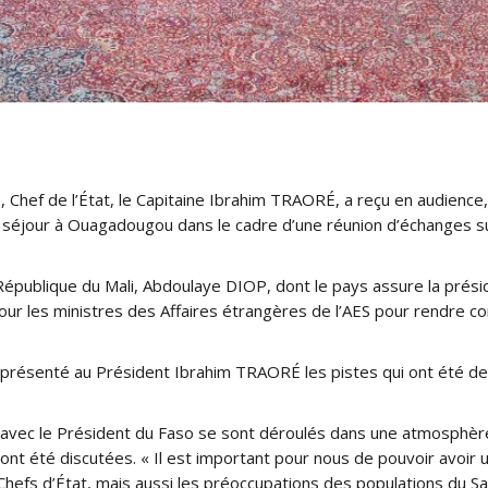
Chef de l’État, le Capitaine Ibrahim TRAORÉ, a reçu en audience, c
 séjour à Ouagadougou dans le cadre d’une réunion d’échanges sur 
République du Mali, Abdoulaye DIOP, dont le pays assure la présid
r les ministres des Affaires étrangères de l’AES pour rendre comp
a présenté au Président Ibrahim TRAORÉ les pistes qui ont été 
vec le Président du Faso se sont déroulés dans une atmosphère d
ont été discutées. « Il est important pour nous de pouvoir avo
Chefs d’État, mais aussi les préoccupations des populations du S