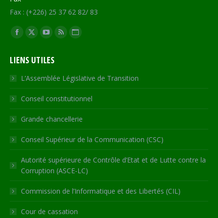
Fax : (+226) 25 37 62 82/ 83
Trouvez nous sur :
Facebook
X
YouTube
RSS
Site
page
page
page
page
Web
LIENS UTILES
opens
opens
opens
opens
page
in
in
in
in
opens
L’Assemblée Législative de Transition
new
new
new
new
in
Conseil constitutionnel
window
window
window
window
new
window
Grande chancellerie
Conseil Supérieur de la Communication (CSC)
Autorité supérieure de Contrôle d’Etat et de Lutte contre la
Corruption (ASCE-LC)
Commission de l’Informatique et des Libertés (CIL)
Cour de cassation