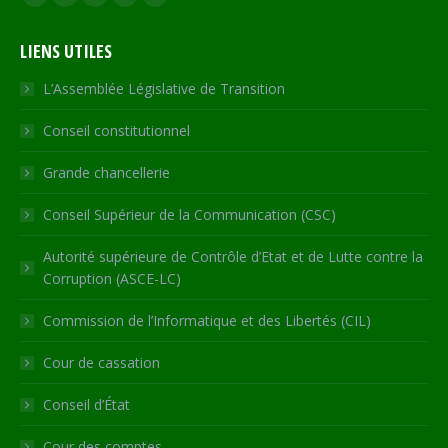
Facebook
X
YouTube
RSS
Site
page
page
page
page
Web
LIENS UTILES
opens
opens
opens
opens
page
in
in
in
in
opens
L’Assemblée Législative de Transition
new
new
new
new
in
Conseil constitutionnel
window
window
window
window
new
window
Grande chancellerie
Conseil Supérieur de la Communication (CSC)
Autorité supérieure de Contrôle d’Etat et de Lutte contre la
Corruption (ASCE-LC)
Commission de l’Informatique et des Libertés (CIL)
Cour de cassation
Conseil d’État
Cour des comptes