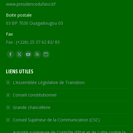
www.presidencedufaso.bf
Boite postale
03 BP 7030 Ouagadougou 03
Fax
Fax : (+226) 25 37 62 82/ 83
Trouvez nous sur :
Facebook
X
YouTube
RSS
Site
page
page
page
page
Web
LIENS UTILES
opens
opens
opens
opens
page
in
in
in
in
opens
L’Assemblée Législative de Transition
new
new
new
new
in
Conseil constitutionnel
window
window
window
window
new
window
Grande chancellerie
Conseil Supérieur de la Communication (CSC)
Autorité supérieure de Contrôle d’Etat et de Lutte contre la