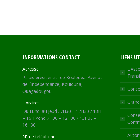
INFORMATIONS CONTACT
LIENS UT
Adresse:
L’Asse
Transi
Palais présidentiel de Koulouba. Avenue
de l´Indépendance, Koulouba,
Consei
Ouagadougou
Grande
Horaires:
Du Lundi au jeudi, 7H30 – 12H30 / 13H
Consei
– 16H Vend 7H30 – 12H30 / 13H30 –
Commu
16H30
Autori
N° de téléphone: