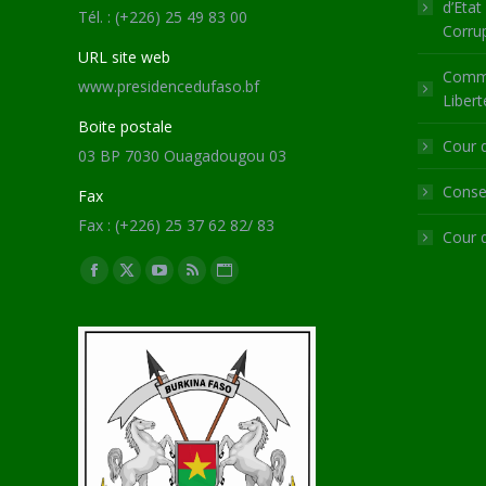
d’Etat
Tél. : (+226) 25 49 83 00
Corru
URL site web
Commi
www.presidencedufaso.bf
Libert
Boite postale
Cour 
03 BP 7030 Ouagadougou 03
Consei
Fax
Fax : (+226) 25 37 62 82/ 83
Cour 
Trouvez nous sur :
Facebook
X
YouTube
RSS
Site
page
page
page
page
Web
opens
opens
opens
opens
page
in
in
in
in
opens
new
new
new
new
in
window
window
window
window
new
window