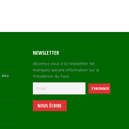
NEWSLETTER
e
Abonnez-vous à la newsletter Ne
manquez aucune information sur la
 des
Présidence du Faso
NOUS ÉCRIRE
e