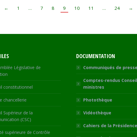
←
1
…
7
8
9
10
11
…
24
→
ILES
DOCUMENTATION
mblée Législative de
Communiqués de press
tion
Comptes-rendus Conseil
l constitutionnel
ministres
 chancellerie
Photothèque
l Supérieur de la
Vidéothèque
nication (CSC)
Cahiers de la Présidenc
té supérieure de Contrôle