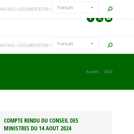
Recherche
INA FASO
DOCUMENTATION
Recherche
INA FASO
DOCUMENTATION
Vous êtes ici :
Accueil
2024
COMPTE RENDU DU CONSEIL DES
MINISTRES DU 14 AOUT 2024