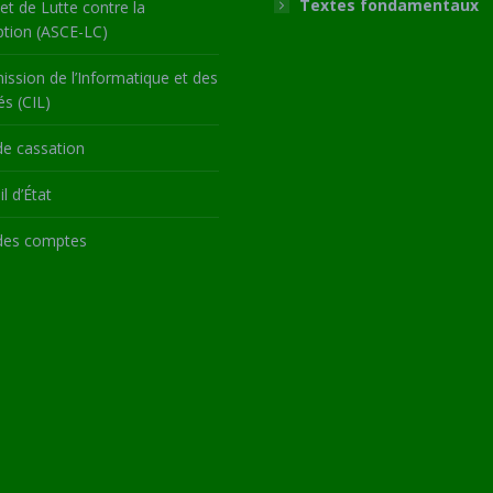
Textes fondamentaux
 et de Lutte contre la
ption (ASCE-LC)
ssion de l’Informatique et des
és (CIL)
de cassation
l d’État
des comptes