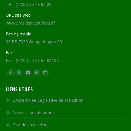
Tél. : (+226) 25 49 83 00
URL site web
www.presidencedufaso.bf
Boite postale
03 BP 7030 Ouagadougou 03
Fax
Fax : (+226) 25 37 62 82/ 83
Trouvez nous sur :
Facebook
X
YouTube
RSS
Site
page
page
page
page
Web
LIENS UTILES
opens
opens
opens
opens
page
in
in
in
in
opens
L’Assemblée Législative de Transition
new
new
new
new
in
Conseil constitutionnel
window
window
window
window
new
window
Grande chancellerie