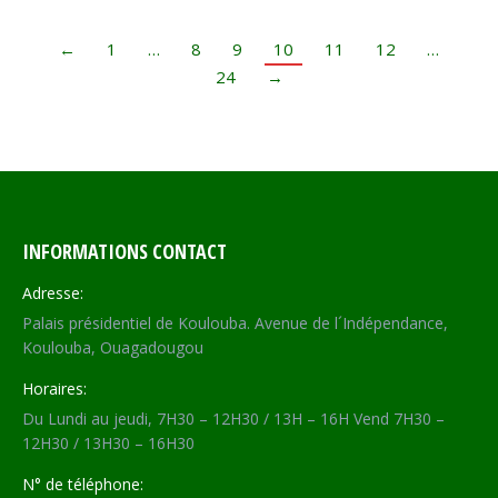
←
1
…
8
9
10
11
12
…
24
→
INFORMATIONS CONTACT
Adresse:
Palais présidentiel de Koulouba. Avenue de l´Indépendance,
Koulouba, Ouagadougou
Horaires:
Du Lundi au jeudi, 7H30 – 12H30 / 13H – 16H Vend 7H30 –
12H30 / 13H30 – 16H30
N° de téléphone: