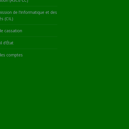
ption (ASCE-LC)
ssion de l’Informatique et des
és (CIL)
de cassation
l d’État
des comptes