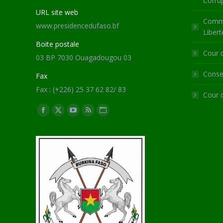
Corru
URL site web
Commi
www.presidencedufaso.bf
Libert
Boite postale
Cour 
03 BP 7030 Ouagadougou 03
Consei
Fax
Fax : (+226) 25 37 62 82/ 83
Cour 
Trouvez nous sur :
Facebook
X
YouTube
RSS
Site
page
page
page
page
Web
opens
opens
opens
opens
page
in
in
in
in
opens
new
new
new
new
in
window
window
window
window
new
window