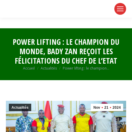
page
page
page
opens
opens
opens
in
in
in
new
new
new
window
window
window
POWER LIFTING : LE CHAMPION DU
MONDE, BADY ZAN REÇOIT LES
FÉLICITATIONS DU CHEF DE L’ETAT
Vous êtes ici :
Accueil
Actualités
Power lifting : le champion…
Actualités
Nov
21
2024