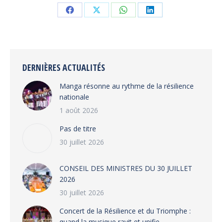
Share
Share
Share
Share
on
on
on
on
Facebook
X
WhatsApp
LinkedIn
DERNIÈRES ACTUALITÉS
Manga résonne au rythme de la résilience
nationale
1 août 2026
Pas de titre
30 juillet 2026
CONSEIL DES MINISTRES DU 30 JUILLET
2026
30 juillet 2026
‎​Concert de la Résilience et du Triomphe :
quand la musique ravit et unifie