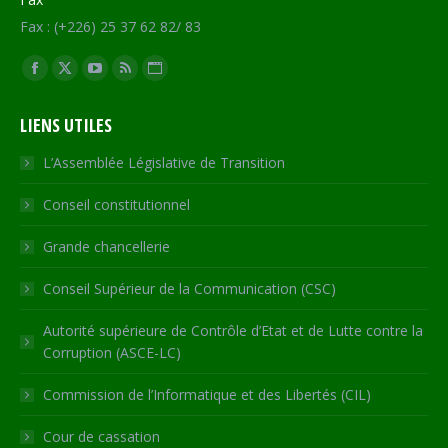
Fax : (+226) 25 37 62 82/ 83
Trouvez nous sur :
Facebook
X
YouTube
RSS
Site
page
page
page
page
Web
LIENS UTILES
opens
opens
opens
opens
page
in
in
in
in
opens
L’Assemblée Législative de Transition
new
new
new
new
in
Conseil constitutionnel
window
window
window
window
new
window
Grande chancellerie
Conseil Supérieur de la Communication (CSC)
Autorité supérieure de Contrôle d’Etat et de Lutte contre la
Corruption (ASCE-LC)
Commission de l’Informatique et des Libertés (CIL)
Cour de cassation