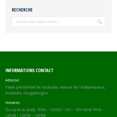
RECHERCHE
Recherche
INFORMATIONS CONTACT
Adresse:
Palais présidentiel de Koulouba. Avenue de l´Indépendance,
Koulouba, Ouagadougou
Horaires:
Du Lundi au jeudi, 7H30 – 12H30 / 13H – 16H Vend 7H30 –
12H30 / 13H30 – 16H30