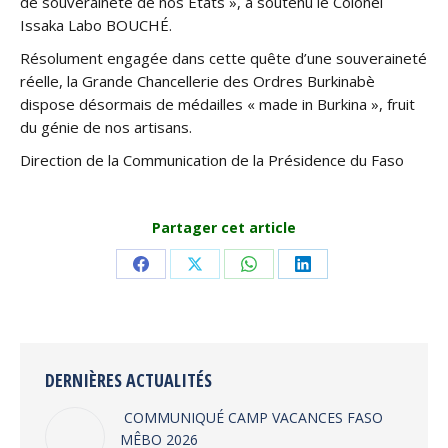
de souveraineté de nos Etats », a soutenu le Colonel
Issaka Labo BOUCHÉ.
Résolument engagée dans cette quête d’une souveraineté
réelle, la Grande Chancellerie des Ordres Burkinabè
dispose désormais de médailles « made in Burkina », fruit
du génie de nos artisans.
Direction de la Communication de la Présidence du Faso
Partager cet article
Share
Share
Share
Share
on
on
on
on
Facebook
X
WhatsApp
LinkedIn
DERNIÈRES ACTUALITÉS
COMMUNIQUÉ CAMP VACANCES FASO
MÊBO 2026