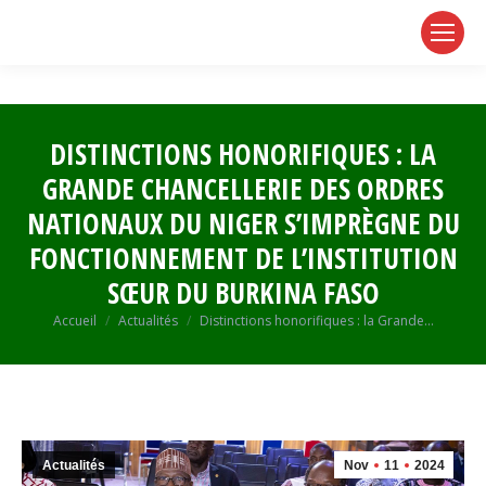
page
page
page
opens
opens
opens
in
in
in
new
new
new
window
window
window
DISTINCTIONS HONORIFIQUES : LA
GRANDE CHANCELLERIE DES ORDRES
NATIONAUX DU NIGER S’IMPRÈGNE DU
FONCTIONNEMENT DE L’INSTITUTION
SŒUR DU BURKINA FASO
Vous êtes ici :
Accueil
Actualités
Distinctions honorifiques : la Grande…
Actualités
Nov
11
2024