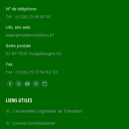
N° de téléphone:
Tél. : (+226) 25 49 83 00
URL site web
www.presidencedufaso.bf
Boite postale
03 BP 7030 Ouagadougou 03
Fax
Fax : (+226) 25 37 62 82/ 83
Trouvez nous sur :
Facebook
X
YouTube
RSS
Site
page
page
page
page
Web
LIENS UTILES
opens
opens
opens
opens
page
in
in
in
in
opens
L’Assemblée Législative de Transition
new
new
new
new
in
Conseil constitutionnel
window
window
window
window
new