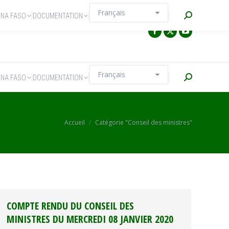
Recherche
INA FASO
DOCUMENTATION
Recherche
INA FASO
DOCUMENTATION
Vous êtes ici :
Accueil
Catégorie "Conseil des ministres"
COMPTE RENDU DU CONSEIL DES
MINISTRES DU MERCREDI 08 JANVIER 2020