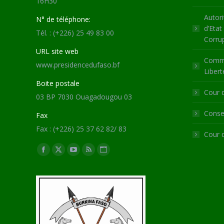
16H30
Autori
N° de téléphone:
d’Etat
Tél. : (+226) 25 49 83 00
Corru
URL site web
Commi
www.presidencedufaso.bf
Libert
Boite postale
Cour 
03 BP 7030 Ouagadougou 03
Consei
Fax
Fax : (+226) 25 37 62 82/ 83
Cour 
Trouvez nous sur :
Facebook
X
YouTube
RSS
Site
page
page
page
page
Web
opens
opens
opens
opens
page
in
in
in
in
opens
new
new
new
new
in
window
window
window
window
new