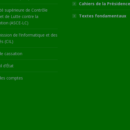
Cahiers de la Présidenc
té supérieure de Contrôle
Textes fondamentaux
 et de Lutte contre la
ption (ASCE-LC)
ssion de l’Informatique et des
és (CIL)
de cassation
l d’État
des comptes