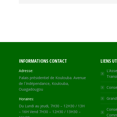
INFORMATIONS CONTACT
LIENS UT
Adresse:
L’Asse
Transi
Palais présidentiel de Koulouba. Avenue
de l´Indépendance, Koulouba,
Consei
Ouagadougou
Grande
Horaires:
Du Lundi au jeudi, 7H30 – 12H30 / 13H
Consei
– 16H Vend 7H30 – 12H30 / 13H30 –
Commu