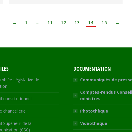
←
1
…
11
12
13
14
15
→
ILES
DOCUMENTATION
mblée Législative de
Communiqués de press
tion
Comptes-rendus Conseil
l constitutionnel
ministres
 chancellerie
Photothèque
l Supérieur de la
Vidéothèque
nication (CSC)