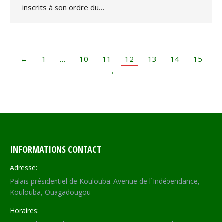
inscrits à son ordre du…
←
1
…
10
11
12
13
14
15
→
INFORMATIONS CONTACT
Adresse:
Palais présidentiel de Koulouba. Avenue de l´Indépendance,
Koulouba, Ouagadougou
Horaires: