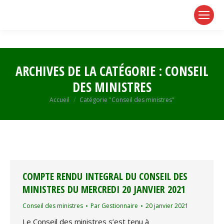
page
page
page
opens
opens
opens
in
in
in
new
new
new
window
window
window
ARCHIVES DE LA CATÉGORIE :
CONSEIL
DES MINISTRES
Vous êtes ici :
Accueil
Catégorie "Conseil des ministres"
COMPTE RENDU INTEGRAL DU CONSEIL DES
MINISTRES DU MERCREDI 20 JANVIER 2021
Conseil des ministres
Par
Gestionnaire
20 janvier 2021
Le Conseil des ministres s’est tenu à