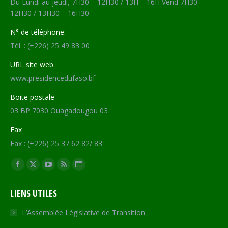
Du Lundi au jeudi, 7H30 – 12H30 / 13H – 16H Vend 7H30 –
12H30 / 13H30 – 16H30
N° de téléphone:
Tél. : (+226) 25 49 83 00
URL site web
www.presidencedufaso.bf
Boite postale
03 BP 7030 Ouagadougou 03
Fax
Fax : (+226) 25 37 62 82/ 83
Trouvez nous sur :
Facebook
X
YouTube
RSS
Site
page
page
page
page
Web
LIENS UTILES
opens
opens
opens
opens
page
in
in
in
in
opens
L’Assemblée Législative de Transition
new
new
new
new
in