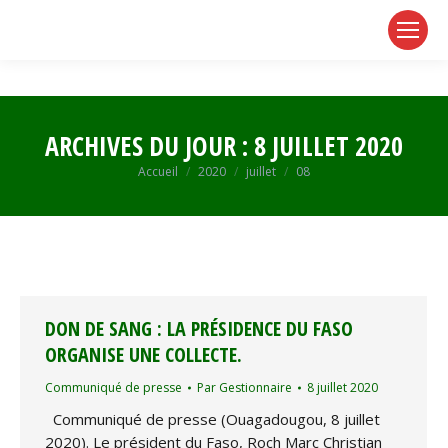
page
page
page
opens
opens
opens
in
in
in
new
new
new
window
window
window
ARCHIVES DU JOUR :
8 JUILLET 2020
Vous êtes ici :
Accueil
2020
juillet
08
DON DE SANG : LA PRÉSIDENCE DU FASO
ORGANISE UNE COLLECTE.
Communiqué de presse
Par
Gestionnaire
8 juillet 2020
Communiqué de presse (Ouagadougou, 8 juillet
2020). Le président du Faso, Roch Marc Christian