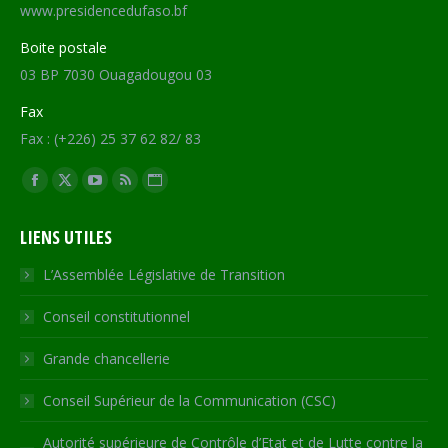
www.presidencedufaso.bf
Boite postale
03 BP 7030 Ouagadougou 03
Fax
Fax : (+226) 25 37 62 82/ 83
Trouvez nous sur :
Facebook
X
YouTube
RSS
Site
page
page
page
page
Web
LIENS UTILES
opens
opens
opens
opens
page
in
in
in
in
opens
L’Assemblée Législative de Transition
new
new
new
new
in
Conseil constitutionnel
window
window
window
window
new
window
Grande chancellerie
Conseil Supérieur de la Communication (CSC)
Autorité supérieure de Contrôle d’Etat et de Lutte contre la