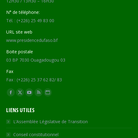
12H30 / 13H30 – 16H30
N° de téléphone:
Tél. : (+226) 25 49 83 00
URL site web
www.presidencedufaso.bf
Boite postale
03 BP 7030 Ouagadougou 03
Fax
Fax : (+226) 25 37 62 82/ 83
Trouvez nous sur :
Facebook
X
YouTube
RSS
Site
page
page
page
page
Web
LIENS UTILES
opens
opens
opens
opens
page
in
in
in
in
opens
L’Assemblée Législative de Transition
new
new
new
new
in
Conseil constitutionnel
window
window
window
window
new