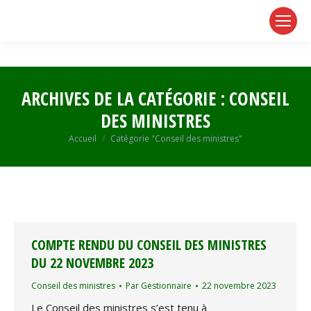
page
page
page
opens
opens
opens
in
in
in
new
new
new
window
window
window
ARCHIVES DE LA CATÉGORIE :
CONSEIL
DES MINISTRES
Vous êtes ici :
Accueil
Catégorie "Conseil des ministres"
COMPTE RENDU DU CONSEIL DES MINISTRES
DU 22 NOVEMBRE 2023
Conseil des ministres
Par
Gestionnaire
22 novembre 2023
Le Conseil des ministres s’est tenu à