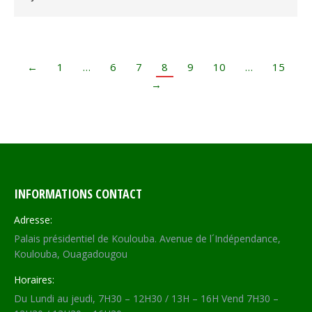
←
1
…
6
7
8
9
10
…
15
→
INFORMATIONS CONTACT
Adresse:
Palais présidentiel de Koulouba. Avenue de l´Indépendance,
Koulouba, Ouagadougou
Horaires:
Du Lundi au jeudi, 7H30 – 12H30 / 13H – 16H Vend 7H30 –