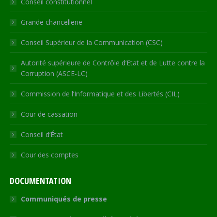
Conseil constitutionnel
window
window
window
window
new
window
Grande chancellerie
Conseil Supérieur de la Communication (CSC)
Autorité supérieure de Contrôle d’Etat et de Lutte contre la
Corruption (ASCE-LC)
Commission de l’Informatique et des Libertés (CIL)
Cour de cassation
Conseil d’État
Cour des comptes
DOCUMENTATION
Communiqués de presse