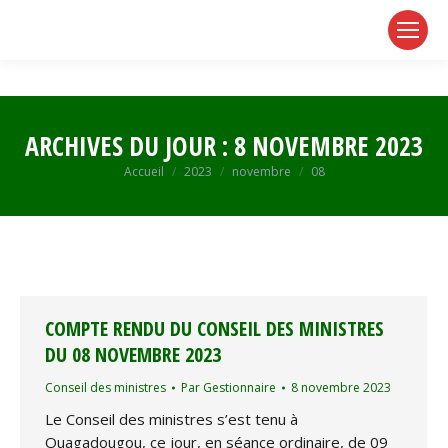
page
page
page
opens
opens
opens
in
in
in
new
new
new
window
window
window
ARCHIVES DU JOUR :
8 NOVEMBRE 2023
Vous êtes ici :
Accueil
2023
novembre
08
COMPTE RENDU DU CONSEIL DES MINISTRES
DU 08 NOVEMBRE 2023
Conseil des ministres
Par
Gestionnaire
8 novembre 2023
Le Conseil des ministres s’est tenu à
Ouagadougou, ce jour, en séance ordinaire, de 09