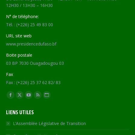
12H30 / 13H30 – 16H30
N° de téléphone:
Tél. : (+226) 25 49 83 00
URL site web
www.presidencedufaso.bf
Boite postale
03 BP 7030 Ouagadougou 03
Fax
Fax : (+226) 25 37 62 82/ 83
Trouvez nous sur :
Facebook
X
YouTube
RSS
Site
page
page
page
page
Web
LIENS UTILES
opens
opens
opens
opens
page
in
in
in
in
opens
L’Assemblée Législative de Transition
new
new
new
new
in