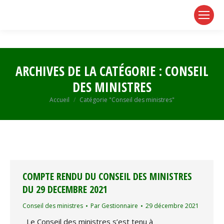
page
page
page
opens
opens
opens
in
in
in
new
new
new
window
window
window
ARCHIVES DE LA CATÉGORIE :
CONSEIL
DES MINISTRES
Vous êtes ici :
Accueil
Catégorie "Conseil des ministres"
COMPTE RENDU DU CONSEIL DES MINISTRES
DU 29 DECEMBRE 2021
Conseil des ministres
Par
Gestionnaire
29 décembre 2021
Le Conseil des ministres s’est tenu à