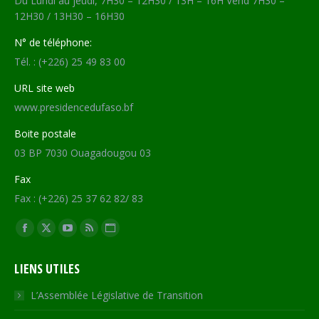
Du Lundi au jeudi, 7H30 – 12H30 / 13H – 16H Vend 7H30 –
12H30 / 13H30 – 16H30
N° de téléphone:
Tél. : (+226) 25 49 83 00
URL site web
www.presidencedufaso.bf
Boite postale
03 BP 7030 Ouagadougou 03
Fax
Fax : (+226) 25 37 62 82/ 83
Trouvez nous sur :
Facebook
X
YouTube
RSS
Site
page
page
page
page
Web
LIENS UTILES
opens
opens
opens
opens
page
in
in
in
in
opens
L’Assemblée Législative de Transition
new
new
new
new
in