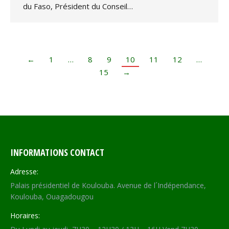
du Faso, Président du Conseil…
←
1
…
8
9
10
11
12
…
15
→
INFORMATIONS CONTACT
Adresse:
Palais présidentiel de Koulouba. Avenue de l´Indépendance,
Koulouba, Ouagadougou
Horaires: