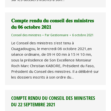
𝐂𝐨𝐦𝐩𝐭𝐞 𝐫𝐞𝐧𝐝𝐮 𝐝𝐮 𝐜𝐨𝐧𝐬𝐞𝐢𝐥 𝐝𝐞𝐬 𝐦𝐢𝐧𝐢𝐬𝐭𝐫𝐞𝐬
𝐝𝐮 𝟎𝟔 𝐨𝐜𝐭𝐨𝐛𝐫𝐞 𝟐𝟎𝟐𝟏
Conseil des ministres
Par
Gestionnaire
6 octobre 2021
Le Conseil des ministres s’est tenu à
Ouagadougou, le mercredi 06 octobre 2021,en
séance ordinaire, de 09 H 00 mn à 15 H 10 mn,
sous la présidence de Son Excellence Monsieur
Roch Marc Christian KABORE, Président du Faso,
Président du Conseil des ministres. Il a délibéré sur
les dossiers inscrits à son ordre du…
COMPTE RENDU DU CONSEIL DES MINISTRES
DU 22 SEPTEMBRE 2021