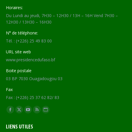
Horaires:
Du Lundi au jeudi, 7H30 – 12H30 / 13H – 16H Vend 7H30 –
12H30 / 13H30 – 16H30
N° de téléphone:
Tél. : (+226) 25 49 83 00
URL site web
www.presidencedufaso.bf
Boite postale
03 BP 7030 Ouagadougou 03
Fax
Fax : (+226) 25 37 62 82/ 83
Trouvez nous sur :
Facebook
X
YouTube
RSS
Site
page
page
page
page
Web
LIENS UTILES
opens
opens
opens
opens
page