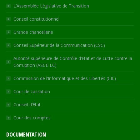
in
in
in
in
opens
L’Assemblée Législative de Transition
new
new
new
new
in
Conseil constitutionnel
window
window
window
window
new
window
Grande chancellerie
Conseil Supérieur de la Communication (CSC)
Autorité supérieure de Contrôle d’Etat et de Lutte contre la
Corruption (ASCE-LC)
Commission de l’Informatique et des Libertés (CIL)
Cour de cassation
Conseil d’État
Cour des comptes
DOCUMENTATION