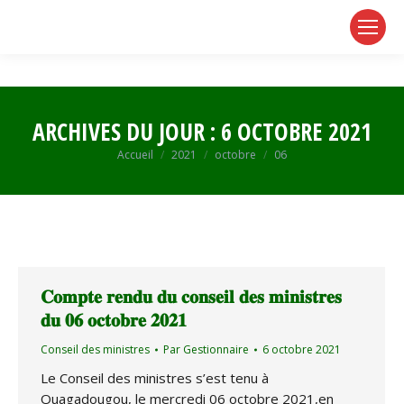
page
page
page
opens
opens
opens
in
in
in
new
new
new
window
window
window
ARCHIVES DU JOUR :
6 OCTOBRE 2021
Vous êtes ici :
Accueil
2021
octobre
06
𝐂𝐨𝐦𝐩𝐭𝐞 𝐫𝐞𝐧𝐝𝐮 𝐝𝐮 𝐜𝐨𝐧𝐬𝐞𝐢𝐥 𝐝𝐞𝐬 𝐦𝐢𝐧𝐢𝐬𝐭𝐫𝐞𝐬
𝐝𝐮 𝟎𝟔 𝐨𝐜𝐭𝐨𝐛𝐫𝐞 𝟐𝟎𝟐𝟏
Conseil des ministres
Par
Gestionnaire
6 octobre 2021
Le Conseil des ministres s’est tenu à
Ouagadougou, le mercredi 06 octobre 2021,en