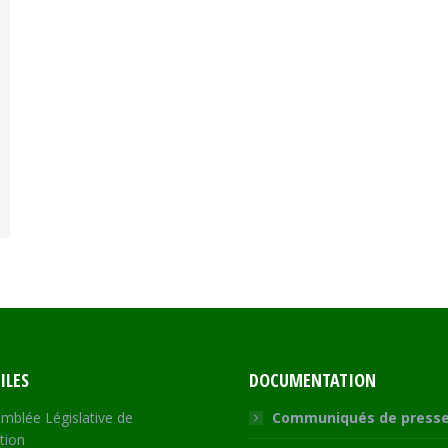
ILES
DOCUMENTATION
mblée Législative de
Communiqués de press
tion