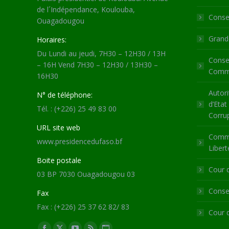
de l´Indépendance, Koulouba,
Consei
Ouagadougou
Grande
Horaires:
Du Lundi au jeudi, 7H30 – 12H30 / 13H
Consei
– 16H Vend 7H30 – 12H30 / 13H30 –
Commu
16H30
Autori
N° de téléphone:
d’Etat
Tél. : (+226) 25 49 83 00
Corru
URL site web
Commi
www.presidencedufaso.bf
Libert
Boite postale
Cour 
03 BP 7030 Ouagadougou 03
Consei
Fax
Fax : (+226) 25 37 62 82/ 83
Cour 
Trouvez nous sur :