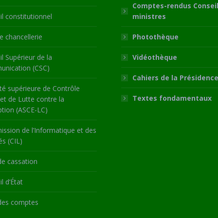
Comptes-rendus Conseil
l constitutionnel
ministres
 chancellerie
Photothèque
l Supérieur de la
Vidéothèque
nication (CSC)
Cahiers de la Présidenc
té supérieure de Contrôle
Textes fondamentaux
 et de Lutte contre la
ption (ASCE-LC)
ssion de l’Informatique et des
és (CIL)
de cassation
l d’État
des comptes