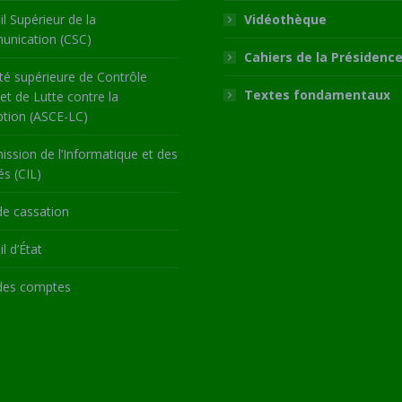
l Supérieur de la
Vidéothèque
nication (CSC)
Cahiers de la Présidenc
té supérieure de Contrôle
Textes fondamentaux
 et de Lutte contre la
ption (ASCE-LC)
ssion de l’Informatique et des
és (CIL)
de cassation
l d’État
des comptes