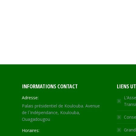
INFORMATIONS CONTACT
LIENS UT
Adresse:
L’Asse
Transi
Palais présidentiel de Koulouba. Avenue
de l´Indépendance, Koulouba,
Consei
Ouagadougou
Grande
Horaires: