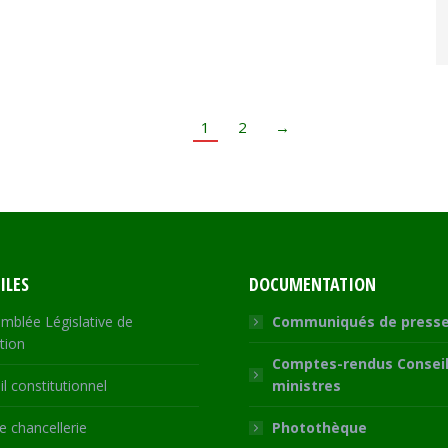
1
2
→
ILES
DOCUMENTATION
mblée Législative de
Communiqués de press
tion
Comptes-rendus Conseil
l constitutionnel
ministres
 chancellerie
Photothèque