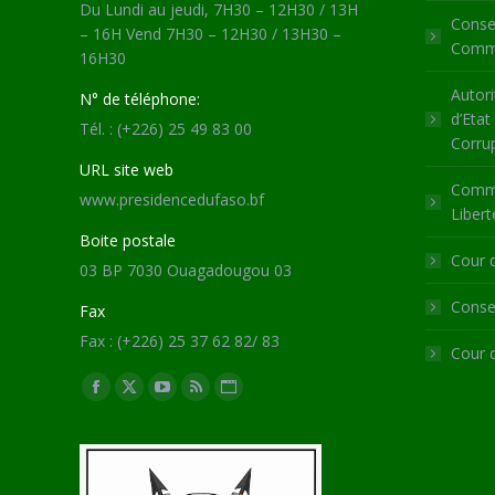
Du Lundi au jeudi, 7H30 – 12H30 / 13H
Consei
– 16H Vend 7H30 – 12H30 / 13H30 –
Commu
16H30
Autori
N° de téléphone:
d’Etat
Tél. : (+226) 25 49 83 00
Corru
URL site web
Commi
www.presidencedufaso.bf
Libert
Boite postale
Cour 
03 BP 7030 Ouagadougou 03
Consei
Fax
Fax : (+226) 25 37 62 82/ 83
Cour 
Trouvez nous sur :
Facebook
X
YouTube
RSS
Site
page
page
page
page
Web
opens
opens
opens
opens
page
in
in
in
in
opens