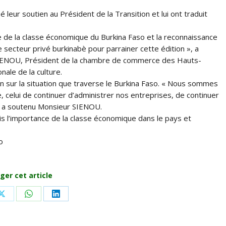
eur soutien au Président de la Transition et lui ont traduit
e de la classe économique du Burkina Faso et la reconnaissance
secteur privé burkinabè pour parrainer cette édition », a
e SIENOU, Président de la chambre de commerce des Hauts-
nale de la culture.
tion sur la situation que traverse le Burkina Faso. « Nous sommes
e, celui de continuer d’administrer nos entreprises, de continuer
, a soutenu Monsieur SIENOU.
ris l’importance de la classe économique dans le pays et
o
ger cet article
Share
Share
Share
on
on
on