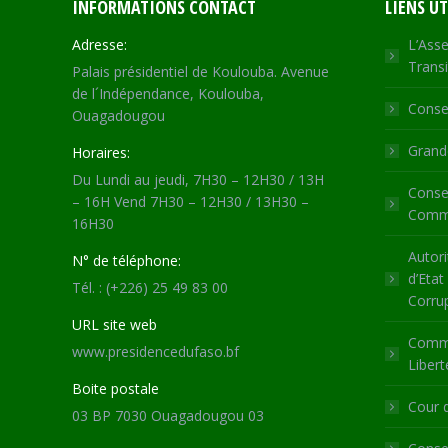
INFORMATIONS CONTACT
LIENS UT
Adresse:
L’Asse
Transi
Palais présidentiel de Koulouba. Avenue
de l´Indépendance, Koulouba,
Consei
Ouagadougou
Grande
Horaires:
Du Lundi au jeudi, 7H30 – 12H30 / 13H
Consei
– 16H Vend 7H30 – 12H30 / 13H30 –
Commu
16H30
Autori
N° de téléphone:
d’Etat
Tél. : (+226) 25 49 83 00
Corru
URL site web
Commi
www.presidencedufaso.bf
Libert
Boite postale
Cour 
03 BP 7030 Ouagadougou 03