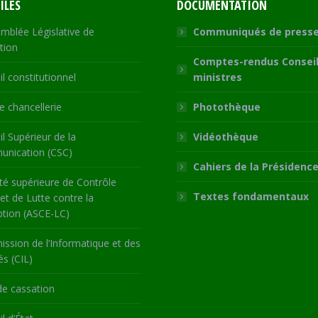
ILES
DOCUMENTATION
mblée Législative de
Communiqués de press
tion
Comptes-rendus Conseil
l constitutionnel
ministres
 chancellerie
Photothèque
l Supérieur de la
Vidéothèque
nication (CSC)
Cahiers de la Présidenc
té supérieure de Contrôle
Textes fondamentaux
 et de Lutte contre la
ption (ASCE-LC)
ssion de l’Informatique et des
és (CIL)
de cassation