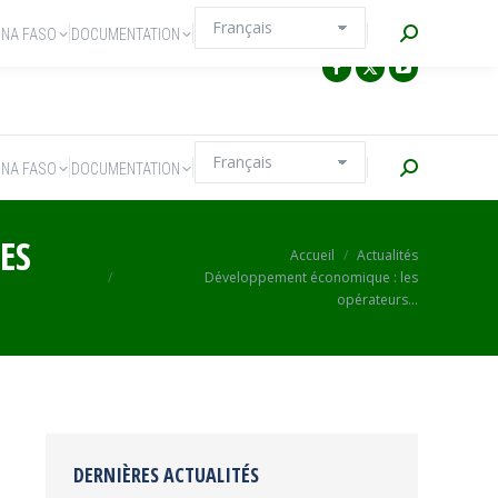
Recherche
INA FASO
DOCUMENTATION
Recherche
INA FASO
DOCUMENTATION
ES
Vous êtes ici :
Accueil
Actualités
Développement économique : les
opérateurs…
DERNIÈRES ACTUALITÉS