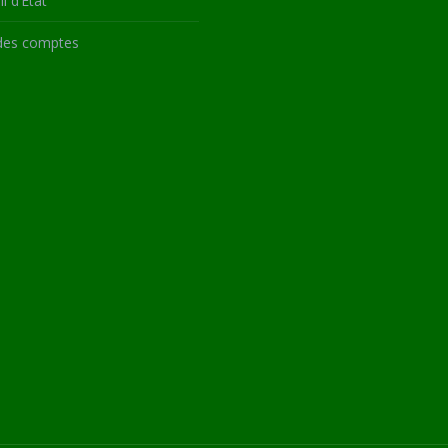
l d’État
des comptes