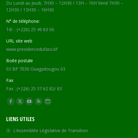
Du Lundi au jeudi, 7H30 – 12H30 / 13H – 16H Vend 7H30 –
12H30 / 13H30 – 16H30
N° de téléphone:
Tél. : (+226) 25 49 83 00
URL site web
www.presidencedufaso.bf
Boite postale
03 BP 7030 Ouagadougou 03
Fax
Fax : (+226) 25 37 62 82/ 83
Trouvez nous sur :
Facebook
X
YouTube
RSS
Site
page
page
page
page
Web
LIENS UTILES
opens
opens
opens
opens
page
in
in
in
in
opens
L’Assemblée Législative de Transition
new
new
new
new
in