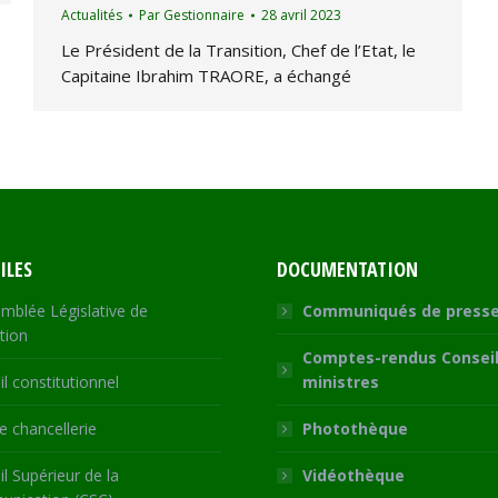
Actualités
Par
Gestionnaire
28 avril 2023
Le Président de la Transition, Chef de l’Etat, le
Capitaine Ibrahim TRAORE, a échangé
ILES
DOCUMENTATION
mblée Législative de
Communiqués de press
tion
Comptes-rendus Conseil
l constitutionnel
ministres
 chancellerie
Photothèque
l Supérieur de la
Vidéothèque