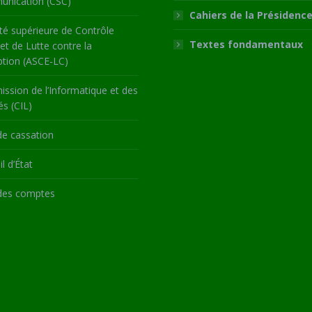
nication (CSC)
Cahiers de la Présidenc
té supérieure de Contrôle
Textes fondamentaux
 et de Lutte contre la
ption (ASCE-LC)
ssion de l’Informatique et des
és (CIL)
de cassation
l d’État
des comptes