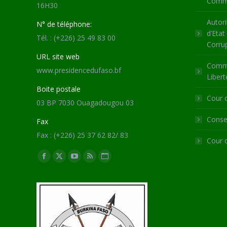
Commu
16H30
Autori
N° de téléphone:
d’Etat
Tél. : (+226) 25 49 83 00
Corru
URL site web
Commi
www.presidencedufaso.bf
Libert
Boite postale
Cour 
03 BP 7030 Ouagadougou 03
Consei
Fax
Fax : (+226) 25 37 62 82/ 83
Cour 
Trouvez nous sur :
Facebook
X
YouTube
RSS
Site
page
page
page
page
Web
opens
opens
opens
opens
page
in
in
in
in
opens
new
new
new
new
in