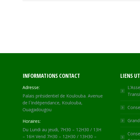
INFORMATIONS CONTACT
LIENS UT
Adresse:
L’Asse
Transi
Palais présidentiel de Koulouba. Avenue
de l´Indépendance, Koulouba,
Consei
Ouagadougou
Grande
Horaires:
Du Lundi au jeudi, 7H30 – 12H30 / 13H
Consei
– 16H Vend 7H30 – 12H30 / 13H30 –