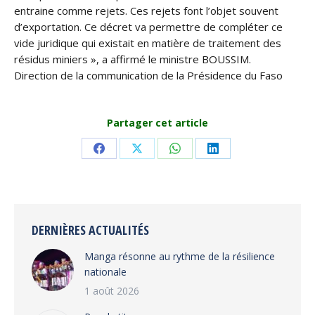
entraine comme rejets. Ces rejets font l’objet souvent
d’exportation. Ce décret va permettre de compléter ce
vide juridique qui existait en matière de traitement des
résidus miniers », a affirmé le ministre BOUSSIM.
Direction de la communication de la Présidence du Faso
Partager cet article
Share
Share
Share
Share
on
on
on
on
Facebook
X
WhatsApp
LinkedIn
DERNIÈRES ACTUALITÉS
Manga résonne au rythme de la résilience
nationale
1 août 2026