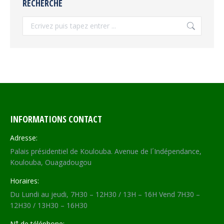
RECHERCHE
Recherche
INFORMATIONS CONTACT
Adresse:
Palais présidentiel de Koulouba. Avenue de l´Indépendance,
Koulouba, Ouagadougou
Horaires:
Du Lundi au jeudi, 7H30 – 12H30 / 13H – 16H Vend 7H30 –
12H30 / 13H30 – 16H30
N° de téléphone: