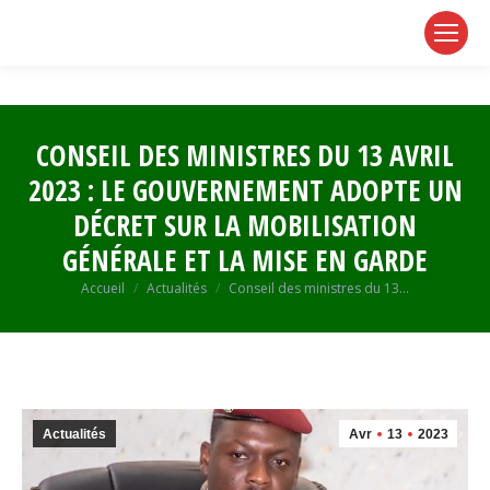
page
page
page
opens
opens
opens
in
in
in
new
new
new
window
window
window
CONSEIL DES MINISTRES DU 13 AVRIL
2023 : LE GOUVERNEMENT ADOPTE UN
DÉCRET SUR LA MOBILISATION
GÉNÉRALE ET LA MISE EN GARDE
Vous êtes ici :
Accueil
Actualités
Conseil des ministres du 13…
Actualités
Avr
13
2023