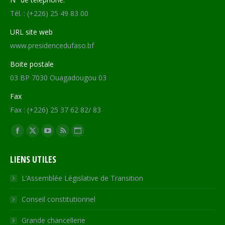
Tél. : (+226) 25 49 83 00
URL site web
www.presidencedufaso.bf
Boite postale
03 BP 7030 Ouagadougou 03
Fax
Fax : (+226) 25 37 62 82/ 83
Trouvez nous sur :
Facebook
X
YouTube
RSS
Site
page
page
page
page
Web
LIENS UTILES
opens
opens
opens
opens
page
in
in
in
in
opens
L’Assemblée Législative de Transition
new
new
new
new
in
Conseil constitutionnel
window
window
window
window
new
window
Grande chancellerie