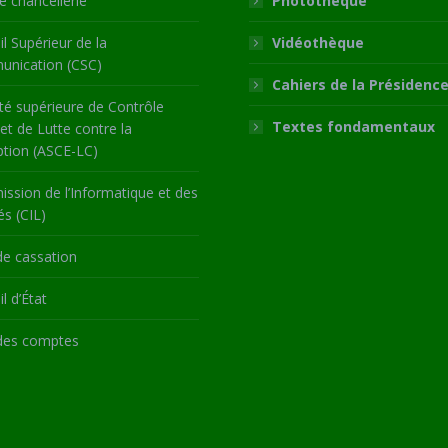
 chancellerie
Photothèque
l Supérieur de la
Vidéothèque
nication (CSC)
Cahiers de la Présidenc
té supérieure de Contrôle
Textes fondamentaux
 et de Lutte contre la
ption (ASCE-LC)
ssion de l’Informatique et des
és (CIL)
de cassation
l d’État
des comptes