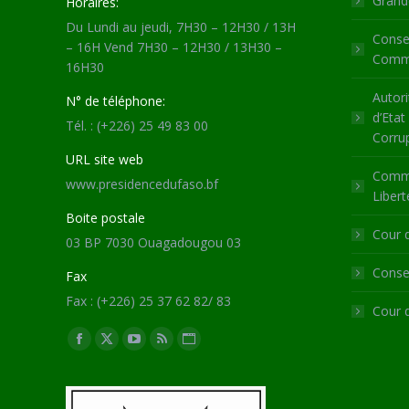
Grande
Horaires:
Du Lundi au jeudi, 7H30 – 12H30 / 13H
Consei
– 16H Vend 7H30 – 12H30 / 13H30 –
Commu
16H30
Autori
N° de téléphone:
d’Etat
Tél. : (+226) 25 49 83 00
Corru
URL site web
Commi
www.presidencedufaso.bf
Libert
Boite postale
Cour 
03 BP 7030 Ouagadougou 03
Consei
Fax
Fax : (+226) 25 37 62 82/ 83
Cour 
Trouvez nous sur :
Facebook
X
YouTube
RSS
Site
page
page
page
page
Web
opens
opens
opens
opens
page