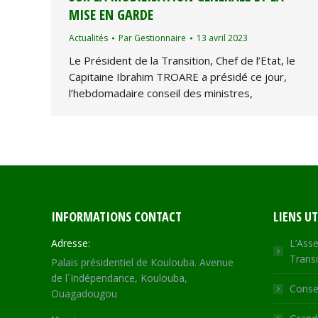
MISE EN GARDE
Actualités
Par
Gestionnaire
13 avril 2023
Le Président de la Transition, Chef de l’Etat, le
Capitaine Ibrahim TROARE a présidé ce jour,
l’hebdomadaire conseil des ministres,
INFORMATIONS CONTACT
LIENS UT
Adresse:
L’Asse
Transi
Palais présidentiel de Koulouba. Avenue
de l´Indépendance, Koulouba,
Consei
Ouagadougou