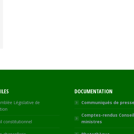
ILES
DOCUMENTATION
mblée Législative de
Communiqués de press
tion
Comptes-rendus Conseil
l constitutionnel
ministres