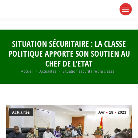
page
page
page
opens
opens
opens
in
in
in
new
new
new
window
window
window
SITUATION SÉCURITAIRE : LA CLASSE
POLITIQUE APPORTE SON SOUTIEN AU
CHEF DE L’ETAT
Vous êtes ici :
Accueil
Actualités
Situation sécuritaire : la classe…
Actualités
Avr
18
2023