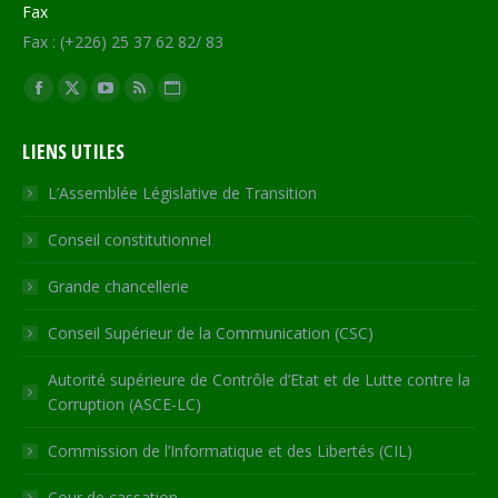
Fax
Fax : (+226) 25 37 62 82/ 83
Trouvez nous sur :
Facebook
X
YouTube
RSS
Site
page
page
page
page
Web
LIENS UTILES
opens
opens
opens
opens
page
in
in
in
in
opens
L’Assemblée Législative de Transition
new
new
new
new
in
Conseil constitutionnel
window
window
window
window
new
window
Grande chancellerie
Conseil Supérieur de la Communication (CSC)
Autorité supérieure de Contrôle d’Etat et de Lutte contre la
Corruption (ASCE-LC)
Commission de l’Informatique et des Libertés (CIL)
Cour de cassation