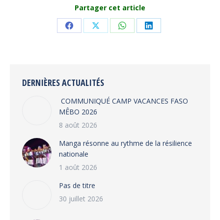
Partager cet article
Share
Share
Share
Share
on
on
on
on
Facebook
X
WhatsApp
LinkedIn
DERNIÈRES ACTUALITÉS
COMMUNIQUÉ CAMP VACANCES FASO
MÊBO 2026
8 août 2026
Manga résonne au rythme de la résilience
nationale
1 août 2026
Pas de titre
30 juillet 2026