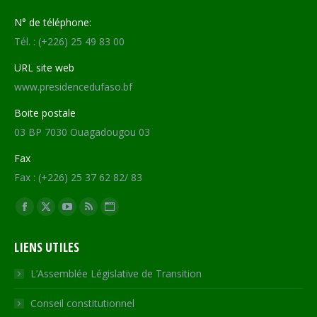
N° de téléphone:
Tél. : (+226) 25 49 83 00
URL site web
www.presidencedufaso.bf
Boite postale
03 BP 7030 Ouagadougou 03
Fax
Fax : (+226) 25 37 62 82/ 83
Trouvez nous sur :
Facebook
X
YouTube
RSS
Site
page
page
page
page
Web
LIENS UTILES
opens
opens
opens
opens
page
in
in
in
in
opens
L’Assemblée Législative de Transition
new
new
new
new
in
Conseil constitutionnel
window
window
window
window
new