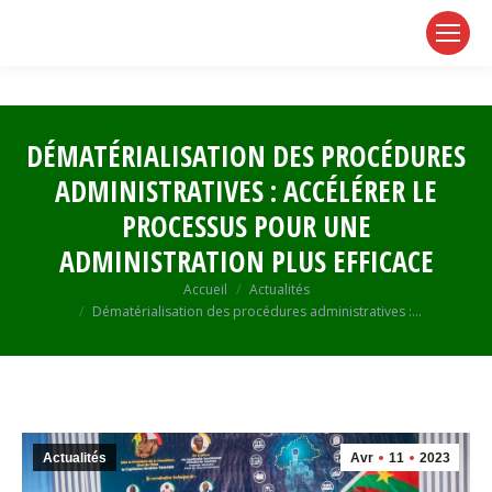
page
page
page
opens
opens
opens
in
in
in
new
new
new
window
window
window
DÉMATÉRIALISATION DES PROCÉDURES
ADMINISTRATIVES : ACCÉLÉRER LE
PROCESSUS POUR UNE
ADMINISTRATION PLUS EFFICACE
Vous êtes ici :
Accueil
Actualités
Dématérialisation des procédures administratives :…
Actualités
Avr
11
2023