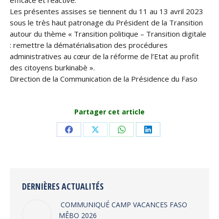
efficace et réactive.
Les présentes assises se tiennent du 11 au 13 avril 2023
sous le très haut patronage du Président de la Transition
autour du thème « Transition politique – Transition digitale
: remettre la dématérialisation des procédures
administratives au cœur de la réforme de l’Etat au profit
des citoyens burkinabè ».
Direction de la Communication de la Présidence du Faso
Partager cet article
Share
Share
Share
Share
on
on
on
on
Facebook
X
WhatsApp
LinkedIn
DERNIÈRES ACTUALITÉS
COMMUNIQUÉ CAMP VACANCES FASO
MÊBO 2026