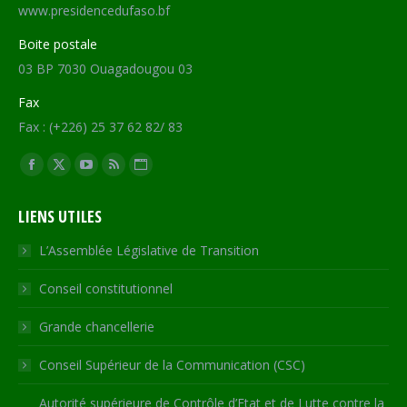
www.presidencedufaso.bf
Boite postale
03 BP 7030 Ouagadougou 03
Fax
Fax : (+226) 25 37 62 82/ 83
Trouvez nous sur :
Facebook
X
YouTube
RSS
Site
page
page
page
page
Web
LIENS UTILES
opens
opens
opens
opens
page
in
in
in
in
opens
L’Assemblée Législative de Transition
new
new
new
new
in
Conseil constitutionnel
window
window
window
window
new
window
Grande chancellerie
Conseil Supérieur de la Communication (CSC)
Autorité supérieure de Contrôle d’Etat et de Lutte contre la