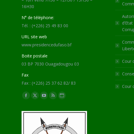
Commu
16H30
Autori
N° de téléphone:
d’Etat
Tél. : (+226) 25 49 83 00
Corru
URL site web
Commi
www.presidencedufaso.bf
Libert
Boite postale
Cour 
03 BP 7030 Ouagadougou 03
Consei
Fax
Fax : (+226) 25 37 62 82/ 83
Cour 
Trouvez nous sur :
Facebook
X
YouTube
RSS
Site
page
page
page
page
Web
opens
opens
opens
opens
page
in
in
in
in
opens
new
new
new
new
in