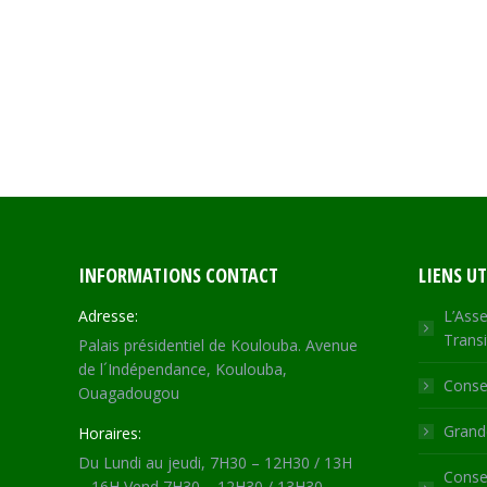
INFORMATIONS CONTACT
LIENS UT
Adresse:
L’Asse
Transi
Palais présidentiel de Koulouba. Avenue
de l´Indépendance, Koulouba,
Consei
Ouagadougou
Grande
Horaires:
Du Lundi au jeudi, 7H30 – 12H30 / 13H
Consei
– 16H Vend 7H30 – 12H30 / 13H30 –