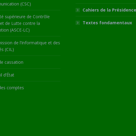
nication (CSC)
Cahiers de la Présidenc
té supérieure de Contrôle
Textes fondamentaux
 et de Lutte contre la
ption (ASCE-LC)
ssion de l’Informatique et des
és (CIL)
de cassation
l d’État
des comptes