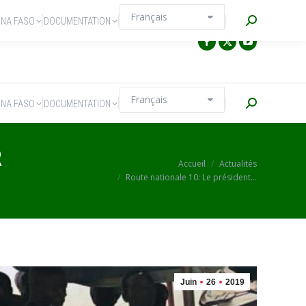
Recherche
INA FASO
DOCUMENTATION
Recherche
INA FASO
DOCUMENTATION
R
Vous êtes ici :
Accueil
Actualités
Route nationale 10: Le président…
Juin
26
2019