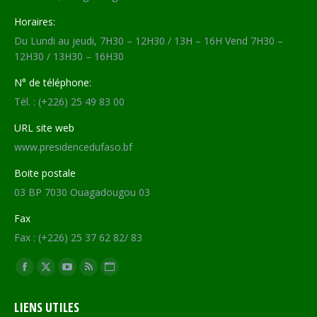
Horaires:
Du Lundi au jeudi, 7H30 – 12H30 / 13H – 16H Vend 7H30 –
12H30 / 13H30 – 16H30
N° de téléphone:
Tél. : (+226) 25 49 83 00
URL site web
www.presidencedufaso.bf
Boite postale
03 BP 7030 Ouagadougou 03
Fax
Fax : (+226) 25 37 62 82/ 83
Trouvez nous sur :
Facebook
X
YouTube
RSS
Site
page
page
page
page
Web
LIENS UTILES
opens
opens
opens
opens
page