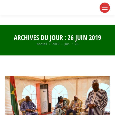
page
page
page
opens
opens
opens
in
in
in
new
new
new
window
window
window
ARCHIVES DU JOUR :
26 JUIN 2019
Vous êtes ici :
Accueil
2019
juin
26