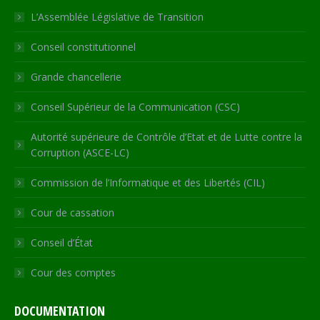
in
in
in
in
opens
L’Assemblée Législative de Transition
new
new
new
new
in
Conseil constitutionnel
window
window
window
window
new
window
Grande chancellerie
Conseil Supérieur de la Communication (CSC)
Autorité supérieure de Contrôle d’Etat et de Lutte contre la
Corruption (ASCE-LC)
Commission de l’Informatique et des Libertés (CIL)
Cour de cassation
Conseil d’État
Cour des comptes
DOCUMENTATION