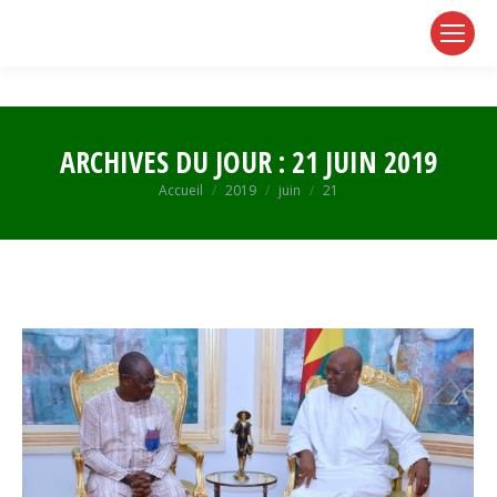
page
page
page
opens
opens
opens
in
in
in
new
new
new
window
window
window
ARCHIVES DU JOUR :
21 JUIN 2019
Vous êtes ici :
Accueil
2019
juin
21