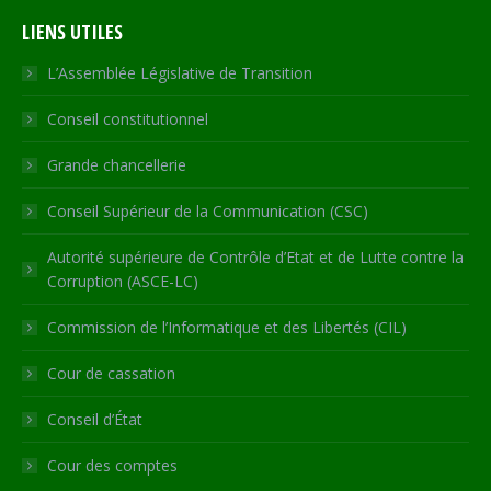
page
page
page
page
Web
LIENS UTILES
opens
opens
opens
opens
page
in
in
in
in
opens
L’Assemblée Législative de Transition
new
new
new
new
in
Conseil constitutionnel
window
window
window
window
new
window
Grande chancellerie
Conseil Supérieur de la Communication (CSC)
Autorité supérieure de Contrôle d’Etat et de Lutte contre la
Corruption (ASCE-LC)
Commission de l’Informatique et des Libertés (CIL)
Cour de cassation
Conseil d’État
Cour des comptes