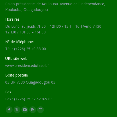
Palais présidentiel de Koulouba. Avenue de l´Indépendance,
Koulouba, Ouagadougou
Horaires:
Du Lundi au jeudi, 7H30 – 12H30 / 13H – 16H Vend 7H30 –
12H30 / 13H30 – 16H30
N° de téléphone:
Tél. : (+226) 25 49 83 00
URL site web
www.presidencedufaso.bf
Boite postale
03 BP 7030 Ouagadougou 03
Fax
Fax : (+226) 25 37 62 82/ 83
Trouvez nous sur :
Facebook
X
YouTube
RSS
Site