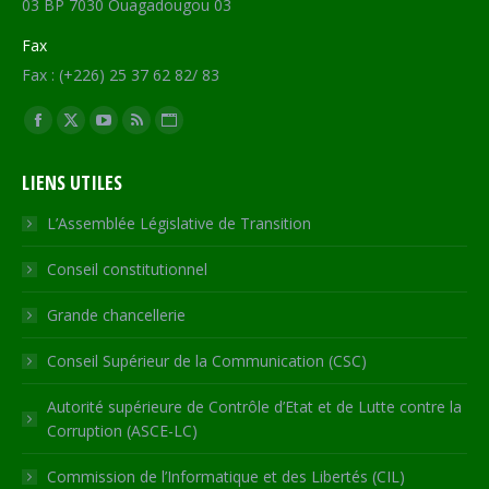
03 BP 7030 Ouagadougou 03
Fax
Fax : (+226) 25 37 62 82/ 83
Trouvez nous sur :
Facebook
X
YouTube
RSS
Site
page
page
page
page
Web
LIENS UTILES
opens
opens
opens
opens
page
in
in
in
in
opens
L’Assemblée Législative de Transition
new
new
new
new
in
Conseil constitutionnel
window
window
window
window
new
window
Grande chancellerie
Conseil Supérieur de la Communication (CSC)
Autorité supérieure de Contrôle d’Etat et de Lutte contre la
Corruption (ASCE-LC)
Commission de l’Informatique et des Libertés (CIL)