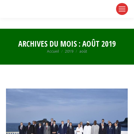
page
page
page
opens
opens
opens
in
in
in
new
new
new
window
window
window
ARCHIVES DU MOIS :
AOÛT 2019
Vous êtes ici :
Accueil
2019
août