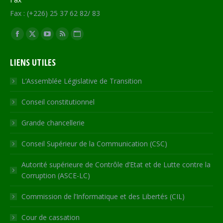
Fax : (+226) 25 37 62 82/ 83
Trouvez nous sur :
Facebook
X
YouTube
RSS
Site
page
page
page
page
Web
LIENS UTILES
opens
opens
opens
opens
page
in
in
in
in
opens
L’Assemblée Législative de Transition
new
new
new
new
in
Conseil constitutionnel
window
window
window
window
new
window
Grande chancellerie
Conseil Supérieur de la Communication (CSC)
Autorité supérieure de Contrôle d’Etat et de Lutte contre la
Corruption (ASCE-LC)
Commission de l’Informatique et des Libertés (CIL)
Cour de cassation