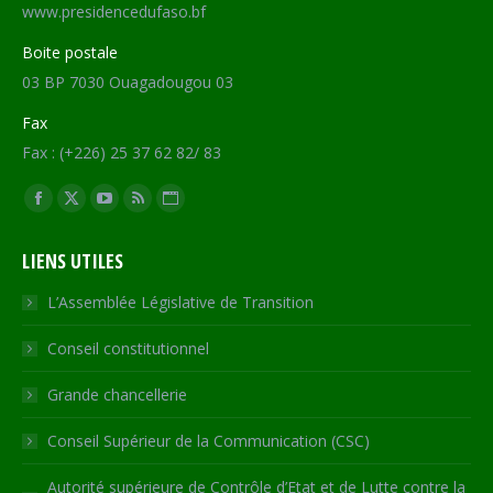
www.presidencedufaso.bf
Boite postale
03 BP 7030 Ouagadougou 03
Fax
Fax : (+226) 25 37 62 82/ 83
Trouvez nous sur :
Facebook
X
YouTube
RSS
Site
page
page
page
page
Web
LIENS UTILES
opens
opens
opens
opens
page
in
in
in
in
opens
L’Assemblée Législative de Transition
new
new
new
new
in
Conseil constitutionnel
window
window
window
window
new
window
Grande chancellerie
Conseil Supérieur de la Communication (CSC)
Autorité supérieure de Contrôle d’Etat et de Lutte contre la