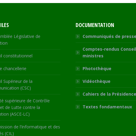
ILES
DOCUMENTATION
mblée Législative de
Communiqués de press
tion
Comptes-rendus Conseil
l constitutionnel
ministres
 chancellerie
Photothèque
l Supérieur de la
Vidéothèque
nication (CSC)
Cahiers de la Présidenc
té supérieure de Contrôle
Textes fondamentaux
 et de Lutte contre la
ption (ASCE-LC)
ssion de l’Informatique et des
és (CIL)