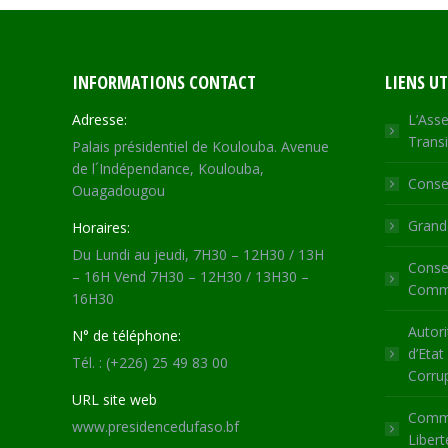
INFORMATIONS CONTACT
LIENS UT
Adresse:
L’Asse
Transi
Palais présidentiel de Koulouba. Avenue
de l´Indépendance, Koulouba,
Consei
Ouagadougou
Grande
Horaires:
Du Lundi au jeudi, 7H30 – 12H30 / 13H
Consei
– 16H Vend 7H30 – 12H30 / 13H30 –
Commu
16H30
Autori
N° de téléphone:
d’Etat
Tél. : (+226) 25 49 83 00
Corru
URL site web
Commi
www.presidencedufaso.bf
Libert