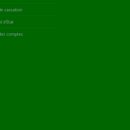
de cassation
l d’État
des comptes