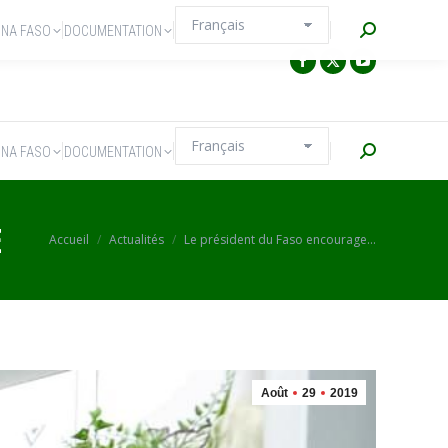
Recherche
INA FASO
DOCUMENTATION
Recherche
INA FASO
DOCUMENTATION
È
Vous êtes ici :
Accueil
Actualités
Le président du Faso encourage…
Août
29
2019