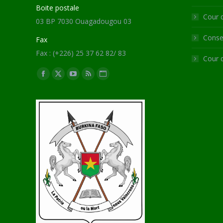
Boite postale
Cour 
03 BP 7030 Ouagadougou 03
Consei
Fax
Fax : (+226) 25 37 62 82/ 83
Cour 
Trouvez nous sur :
Facebook
X
YouTube
RSS
Site
page
page
page
page
Web
opens
opens
opens
opens
page
in
in
in
in
opens
new
new
new
new
in
window
window
window
window
new
window