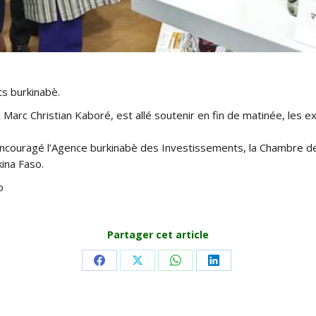
s burkinabè.
arc Christian Kaboré, est allé soutenir en fin de matinée, les e
 a encouragé l’Agence burkinabè des Investissements, la Chambre d
ina Faso.
o
Partager cet article
Share
Share
Share
Share
on
on
on
on
Facebook
X
WhatsApp
LinkedIn