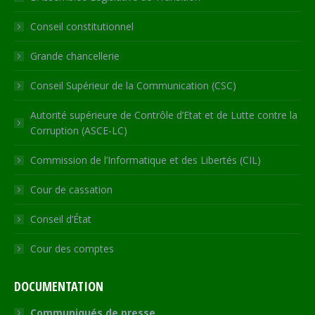
new
new
new
new
in
Conseil constitutionnel
window
window
window
window
new
window
Grande chancellerie
Conseil Supérieur de la Communication (CSC)
Autorité supérieure de Contrôle d’Etat et de Lutte contre la
Corruption (ASCE-LC)
Commission de l’Informatique et des Libertés (CIL)
Cour de cassation
Conseil d’État
Cour des comptes
DOCUMENTATION
Communiqués de presse