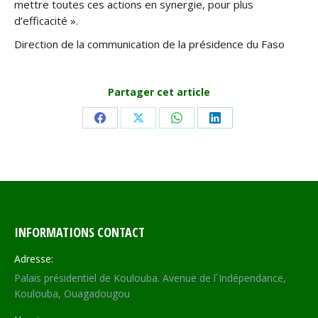
mettre toutes ces actions en synergie, pour plus
d’efficacité ».
Direction de la communication de la présidence du Faso
Partager cet article
Share
Share
Share
Share
on
on
on
on
Facebook
X
WhatsApp
LinkedIn
INFORMATIONS CONTACT
Adresse:
Palais présidentiel de Koulouba. Avenue de l´Indépendance,
Koulouba, Ouagadougou