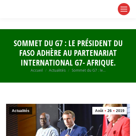
page
page
page
opens
opens
opens
in
in
in
new
new
new
window
window
window
SOMMET DU G7 : LE PRÉSIDENT DU
FASO ADHÈRE AU PARTENARIAT
INTERNATIONAL G7- AFRIQUE.
Vous êtes ici :
Accueil
Actualités
Sommet du G7 : le…
Actualités
Août
26
2019