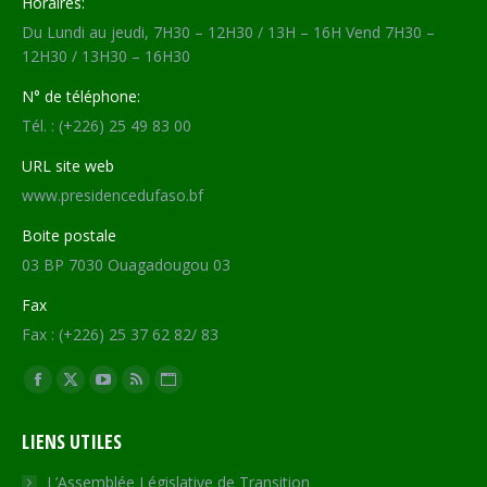
Horaires:
Du Lundi au jeudi, 7H30 – 12H30 / 13H – 16H Vend 7H30 –
12H30 / 13H30 – 16H30
N° de téléphone:
Tél. : (+226) 25 49 83 00
URL site web
www.presidencedufaso.bf
Boite postale
03 BP 7030 Ouagadougou 03
Fax
Fax : (+226) 25 37 62 82/ 83
Trouvez nous sur :
Facebook
X
YouTube
RSS
Site
page
page
page
page
Web
LIENS UTILES
opens
opens
opens
opens
page
in
in
in
in
opens
L’Assemblée Législative de Transition