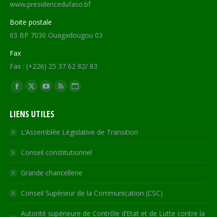
www.presidencedufaso.bf
Boite postale
03 BP 7030 Ouagadougou 03
Fax
Fax : (+226) 25 37 62 82/ 83
Trouvez nous sur :
Facebook
X
YouTube
RSS
Site
page
page
page
page
Web
LIENS UTILES
opens
opens
opens
opens
page
in
in
in
in
opens
L’Assemblée Législative de Transition
new
new
new
new
in
Conseil constitutionnel
window
window
window
window
new
window
Grande chancellerie
Conseil Supérieur de la Communication (CSC)
Autorité supérieure de Contrôle d’Etat et de Lutte contre la