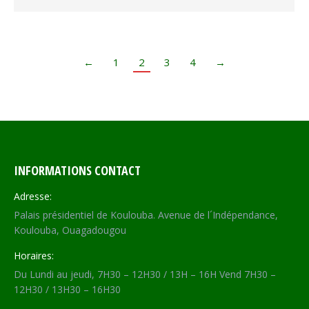
←
1
2
3
4
→
INFORMATIONS CONTACT
Adresse:
Palais présidentiel de Koulouba. Avenue de l´Indépendance,
Koulouba, Ouagadougou
Horaires:
Du Lundi au jeudi, 7H30 – 12H30 / 13H – 16H Vend 7H30 –
12H30 / 13H30 – 16H30