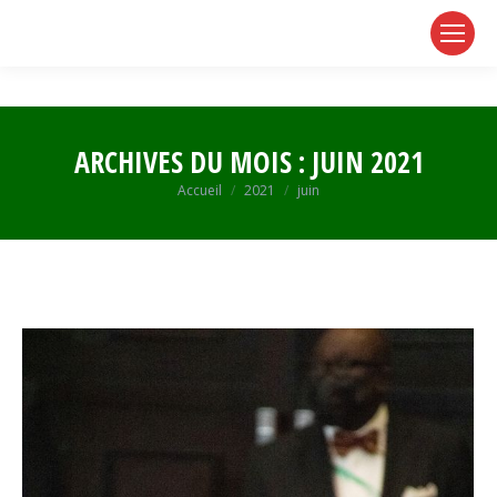
page
page
page
opens
opens
opens
in
in
in
new
new
new
window
window
window
ARCHIVES DU MOIS :
JUIN 2021
Vous êtes ici :
Accueil
2021
juin