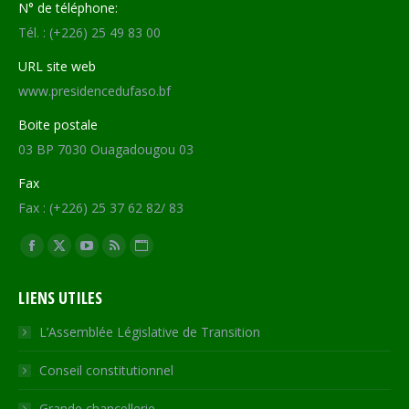
N° de téléphone:
Tél. : (+226) 25 49 83 00
URL site web
www.presidencedufaso.bf
Boite postale
03 BP 7030 Ouagadougou 03
Fax
Fax : (+226) 25 37 62 82/ 83
Trouvez nous sur :
Facebook
X
YouTube
RSS
Site
page
page
page
page
Web
LIENS UTILES
opens
opens
opens
opens
page
in
in
in
in
opens
L’Assemblée Législative de Transition
new
new
new
new
in
Conseil constitutionnel
window
window
window
window
new
window
Grande chancellerie