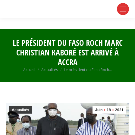
page
page
page
opens
opens
opens
in
in
in
new
new
new
window
window
window
LE PRÉSIDENT DU FASO ROCH MARC
CHRISTIAN KABORÉ EST ARRIVÉ À
ACCRA
Vous êtes ici :
Accueil
Actualités
Le président du Faso Roch…
Actualités
Juin
18
2021