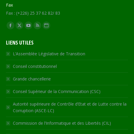
Fax
Fax : (+226) 25 37 62 82/ 83
Trouvez nous sur :
Facebook
X
YouTube
RSS
Site
page
page
page
page
Web
LIENS UTILES
opens
opens
opens
opens
page
in
in
in
in
opens
L’Assemblée Législative de Transition
new
new
new
new
in
Conseil constitutionnel
window
window
window
window
new
window
Grande chancellerie
Conseil Supérieur de la Communication (CSC)
Autorité supérieure de Contrôle d’Etat et de Lutte contre la
Corruption (ASCE-LC)
Commission de l’Informatique et des Libertés (CIL)