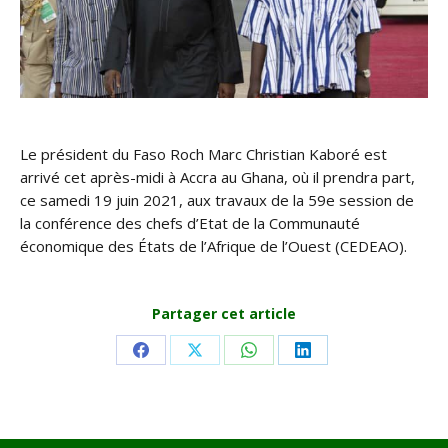
Le président du Faso Roch Marc Christian Kaboré est
arrivé cet après-midi à Accra au Ghana, où il prendra part,
ce samedi 19 juin 2021, aux travaux de la 59e session de
la conférence des chefs d’Etat de la Communauté
économique des États de l’Afrique de l’Ouest (CEDEAO).
Partager cet article
Share
Share
Share
Share
on
on
on
on
Facebook
X
WhatsApp
LinkedIn