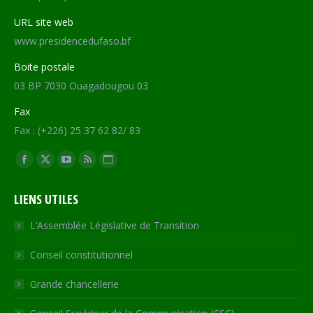
URL site web
www.presidencedufaso.bf
Boite postale
03 BP 7030 Ouagadougou 03
Fax
Fax : (+226) 25 37 62 82/ 83
Trouvez nous sur :
Facebook
X
YouTube
RSS
Site
page
page
page
page
Web
LIENS UTILES
opens
opens
opens
opens
page
in
in
in
in
opens
L’Assemblée Législative de Transition
new
new
new
new
in
Conseil constitutionnel
window
window
window
window
new
window
Grande chancellerie