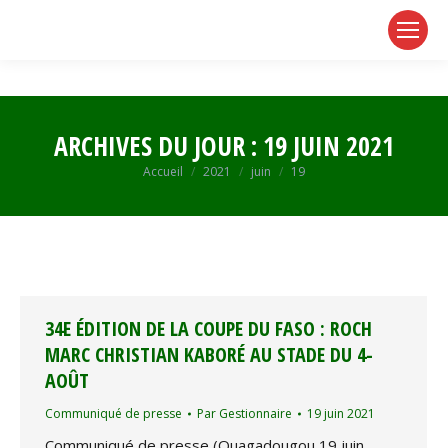
page
page
page
opens
opens
opens
in
in
in
new
new
new
window
window
window
ARCHIVES DU JOUR :
19 JUIN 2021
Vous êtes ici :
Accueil
2021
juin
19
34E ÉDITION DE LA COUPE DU FASO : ROCH
MARC CHRISTIAN KABORÉ AU STADE DU 4-
AOÛT
Communiqué de presse
Par
Gestionnaire
19 juin 2021
Communiqué de presse (Ouagadougou 19 juin