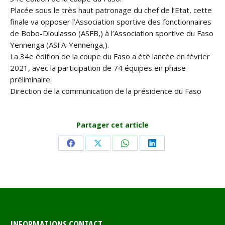
Placée sous le très haut patronage du chef de l’Etat, cette
finale va opposer l’Association sportive des fonctionnaires
de Bobo-Dioulasso (ASFB,) à l’Association sportive du Faso
Yennenga (ASFA-Yennenga,).
La 34e édition de la coupe du Faso a été lancée en février
2021, avec la participation de 74 équipes en phase
préliminaire.
Direction de la communication de la présidence du Faso
Partager cet article
Share
Share
Share
Share
on
on
on
on
Facebook
X
WhatsApp
LinkedIn
INFORMATIONS CONTACT