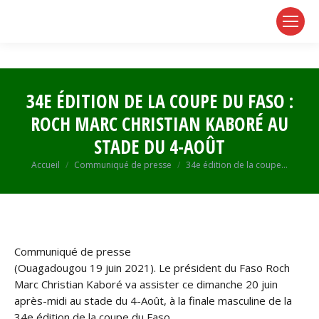
page
page
page
opens
opens
opens
in
in
in
new
new
new
window
window
window
34E ÉDITION DE LA COUPE DU FASO :
ROCH MARC CHRISTIAN KABORÉ AU
STADE DU 4-AOÛT
Vous êtes ici :
Accueil
Communiqué de presse
34e édition de la coupe…
Communiqué de presse
(Ouagadougou 19 juin 2021). Le président du Faso Roch
Marc Christian Kaboré va assister ce dimanche 20 juin
après-midi au stade du 4-Août, à la finale masculine de la
34e édition de la coupe du Faso.