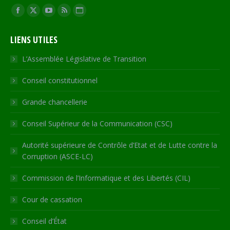
Trouvez nous sur :
Facebook
X
YouTube
RSS
Site
page
page
page
page
Web
LIENS UTILES
opens
opens
opens
opens
page
in
in
in
in
opens
L’Assemblée Législative de Transition
new
new
new
new
in
Conseil constitutionnel
window
window
window
window
new
window
Grande chancellerie
Conseil Supérieur de la Communication (CSC)
Autorité supérieure de Contrôle d’Etat et de Lutte contre la
Corruption (ASCE-LC)
Commission de l’Informatique et des Libertés (CIL)
Cour de cassation
Conseil d’État