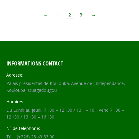
←
1
2
3
→
INFORMATIONS CONTACT
Adresse:
Palais présidentiel de Koulouba. Avenue de l´Indépendance,
Koulouba, Ouagadougou
Horaires:
Du Lundi au jeudi, 7H30 – 12H30 / 13H – 16H Vend 7H30 –
12H30 / 13H30 – 16H30
N° de téléphone:
Tél. : (+226) 25 49 83 00