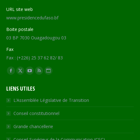
URL site web
www.presidencedufaso.bf
Boite postale
03 BP 7030 Ouagadougou 03
Fax
Fax : (+226) 25 37 62 82/ 83
Trouvez nous sur :
Facebook
X
YouTube
RSS
Site
page
page
page
page
Web
LIENS UTILES
opens
opens
opens
opens
page
in
in
in
in
opens
L’Assemblée Législative de Transition
new
new
new
new
in
Conseil constitutionnel
window
window
window
window
new
window
Grande chancellerie
Conseil Supérieur de la Communication (CSC)