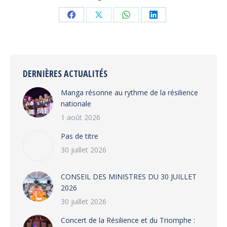
Share
Share
Share
Share
on
on
on
on
Facebook
X
WhatsApp
LinkedIn
DERNIÈRES ACTUALITÉS
Manga résonne au rythme de la résilience
nationale
1 août 2026
Pas de titre
30 juillet 2026
CONSEIL DES MINISTRES DU 30 JUILLET
2026
30 juillet 2026
‎​Concert de la Résilience et du Triomphe :