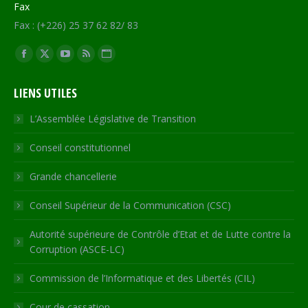
Fax
Fax : (+226) 25 37 62 82/ 83
Trouvez nous sur :
Facebook
X
YouTube
RSS
Site
page
page
page
page
Web
LIENS UTILES
opens
opens
opens
opens
page
in
in
in
in
opens
L’Assemblée Législative de Transition
new
new
new
new
in
Conseil constitutionnel
window
window
window
window
new
window
Grande chancellerie
Conseil Supérieur de la Communication (CSC)
Autorité supérieure de Contrôle d’Etat et de Lutte contre la
Corruption (ASCE-LC)
Commission de l’Informatique et des Libertés (CIL)
Cour de cassation