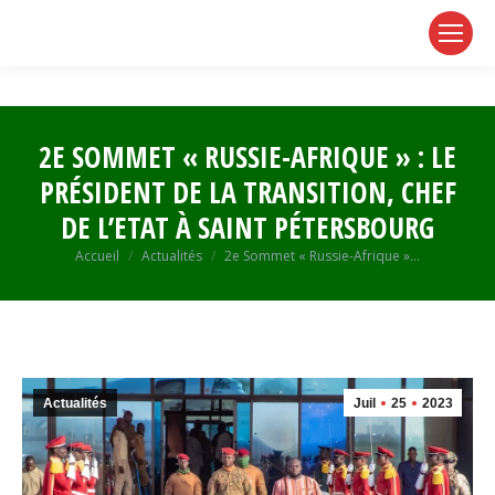
page
page
page
opens
opens
opens
in
in
in
new
new
new
window
window
window
2E SOMMET « RUSSIE-AFRIQUE » : LE
PRÉSIDENT DE LA TRANSITION, CHEF
DE L’ETAT À SAINT PÉTERSBOURG
Vous êtes ici :
Accueil
Actualités
2e Sommet « Russie-Afrique »…
Actualités
Juil
25
2023